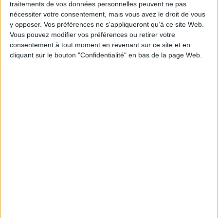
Série(s) :
Non précisé.
traitements de vos données personnelles peuvent ne pas
nécessiter votre consentement, mais vous avez le droit de vous
ISBN :
Non précisé.
y opposer. Vos préférences ne s'appliqueront qu’à ce site Web.
Vous pouvez modifier vos préférences ou retirer votre
EAN13 :
9782904110368
consentement à tout moment en revenant sur ce site et en
Reliure :
Broché
cliquant sur le bouton "Confidentialité" en bas de la page Web.
Pages :
524
Hauteur: 24.0 cm / Largeur 18.0 cm
Poids: 0 g
Découvrez nos Newsletters Mollat !
JE M'INSCRIS
Informations pratiques
Conditions d'utilisation du site
Qui sommes-nous