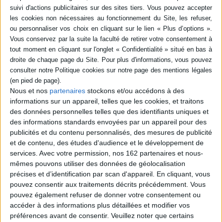
Résumé
Mise en perspectives des travaux de différents spécialistes :
archéologues, historiens, éthnologues, agronomes, chimistes,
tracéologues, archéobotanistes, ingénieurs tribologues, ... venant de huit
pays. Pour préserver de l'oubli des savoir-faire relatifs au battage,
dépiquage, vannage, criblage, décorticage, stockage et à la conservation.
©Electre 2026
Nous et nos
partenaires
stockons et/ou accédons à des
Fiche Technique
informations sur un appareil, telles que les cookies, et traitons
Paru le :
20/10/2003
des données personnelles telles que des identifiants uniques et
des informations standards envoyées par un appareil pour des
Thématique :
Préhistoire
publicités et du contenu personnalisés, des mesures de publicité
Auteur(s) :
Auteur :
Rencontres internationales d'archéologie et d'histoire
et de contenu, des études d'audience et le développement de
d'Antibes (23 ; 10-2002 ; Antibes, Alpes-maritimes)
services.
Avec votre permission, nos 162 partenaires et nous-
Éditeur(s) :
Editions APDCA
mêmes pouvons utiliser des données de géolocalisation
Collection(s) :
Non précisé.
précises et d’identification par scan d'appareil. En cliquant, vous
pouvez consentir aux traitements décrits précédemment. Vous
Contributeur(s) :
Auteur : - Auteur : Antibes (Alpes-Maritimes) - Editeur
scientifique (ou intellectuel) : Patricia C. Anderson - Editeur scientifique
pouvez également refuser de donner votre consentement ou
(ou intellectuel) : - Editeur scientifique (ou intellectuel) : Thomas K.
accéder à des informations plus détaillées et modifier vos
Schippers - Editeur scientifique (ou intellectuel) :
préférences avant de consentir.
Veuillez noter que certains