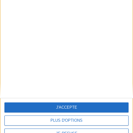
Mentions Légales
Frais de port & Livraison
Conditions Générales de Vente
À votre service
Offres d'emploi
Offres Partenaires
À découvrir
FeniXX
EDRLab
RetroNews
BnF : portail des métiers du livre
Cercle de la librairie
J'ACCEPTE
Les chèques cadeaux Mollat
Contact
Horaires
PLUS D'OPTIONS
Librairie Mollat
La librairie Mollat vous accueille
15 rue Vital-Carles
Du lundi au samedi de 10h à 20h et