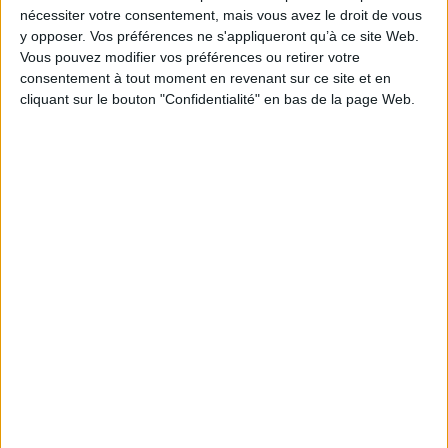
nécessiter votre consentement, mais vous avez le droit de vous
EAN13 :
9782735106240
y opposer. Vos préférences ne s'appliqueront qu’à ce site Web.
Vous pouvez modifier vos préférences ou retirer votre
Reliure :
Broché
consentement à tout moment en revenant sur ce site et en
Pages :
297
cliquant sur le bouton "Confidentialité" en bas de la page Web.
Hauteur: 30.0 cm / Largeur 21.0 cm
Poids: 1200 g
Découvrez nos Newsletters Mollat !
JE M'INSCRIS
Informations pratiques
Conditions d'utilisation du site
Qui sommes-nous
Mentions Légales