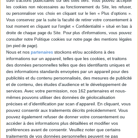
Résumé
Cette étude livre les premiers résultats des recherches sur les
occupations amérindiennes du bassin du Sinnamary (1660-220 BP),
menées à l'occasion de la construction du barrage de Petit Saut (Guyane
française). A une approche méthodologique sur le milieu tropical sylvestre
et fluvial, succèdent l'étude des sites de plein air et un point sur le
phénomène de terra preta et des paléoincendies. ©Electre 2026
Nous et nos
partenaires
stockons et/ou accédons à des
Fiche Technique
informations sur un appareil, telles que les cookies, et traitons
des données personnelles telles que des identifiants uniques et
Paru le :
30/08/1998
des informations standards envoyées par un appareil pour des
Thématique :
Préhistoire
publicités et du contenu personnalisés, des mesures de publicité
Auteur(s) :
Non précisé.
et de contenu, des études d'audience et le développement de
Éditeur(s) :
Maison des sciences de l'homme
services.
Avec votre permission, nos 162 partenaires et nous-
mêmes pouvons utiliser des données de géolocalisation
Collection(s) :
Documents d'archéologie française
précises et d’identification par scan d'appareil. En cliquant, vous
Contributeur(s) :
Directeur de publication : Stéphane Vacher - Directeur de
pouvez consentir aux traitements décrits précédemment. Vous
publication : Sylvie Jérémie - Directeur de publication : Jérôme Briand -
pouvez également refuser de donner votre consentement ou
Auteur : Jérôme Briand - Auteur : - Auteur : Sylvie Jérémie
accéder à des informations plus détaillées et modifier vos
Série(s) :
Non précisé.
préférences avant de consentir.
Veuillez noter que certains
ISBN :
Non précisé.
traitements de vos données personnelles peuvent ne pas