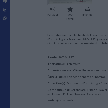
Pinterest
Techniques de construction
SCIENCE FICTION ET FANTASY
Vie familiale
Disciplines paramédicales
Matériaux de l’architecture
Littérature SF et Fantasy
Threads
Ouvrages Généraux
Urbanisme
SOCIOLOGIE
Partager
Ajout
Imprimer
Sociologie générale
Whatsapp
Favori
Travail social
Santé et société
La construction par Electricité de France du ba
ETHNOLOGIE
d'archéologie préventive (1990-1995) jamais 
Anthropologie
résultats de ces recherches menées dans le b
Ethnologie par pays
Paru le :
28/04/1997
Thématique :
Préhistoire
Auteur(s) :
Auteur :
Olivier Puaux
Auteur :
Mich
Éditeur(s) :
Maison des sciences de l'homme
Collection(s) :
Documents d'archéologie franç
Contributeur(s) :
Collaborateur : Régis Picavet 
publication : Philippe Nowacki-Breczewski
Série(s) :
Non précisé.