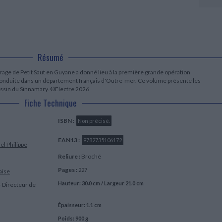
LITTÉRATURE DE VOYAGE
Dictionnaires Français
Histoire moderne
Relations et politiques
internationales
Dictionnaires Bilingues
Récits des voyageurs et des
Histoire contemporaine
explorateurs
Sécurité nationale - Défense
Langues universitaires -
BIOGRAPHIES HISTORIQUES
Dictionnaires et méthodes
ECOLOGIE - ENVIRONNEMENT
Biographies historiques
Méthodes Langues Grand public
Ecologie
Français langues étrangères
Résumé
HISTOIRE - GÉNÉRALITÉS
Historiographie
rrage de Petit Saut en Guyane a donné lieu à la première grande opération
Etudes historiques
conduite dans un département français d'Outre-mer. Ce volume présente les
assin du Sinnamary. ©Electre 2026
Généalogie - Héraldique
Franc-maçonnerie
Fiche Technique
ISBN :
Non précisé.
EAN13 :
9782735106172
el Philippe
Reliure :
Broché
Pages :
227
aise
Hauteur: 30.0 cm / Largeur 21.0 cm
- Directeur de
Épaisseur: 1.1 cm
Poids: 900 g