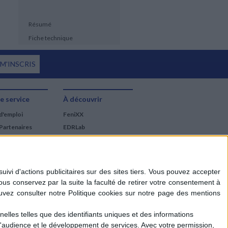
Résumé
Fiche technique
 M'INSCRIS
e service
À découvrir
d'emploi
FeniXX
Partenaires
EDRLab
RetroNews
BnF : portail des métiers
du livre
Cercle de la librairie
Les chèques cadeaux
Mollat
elles telles que des identifiants uniques et des informations
d'audience et le développement de services.
Avec votre permission,