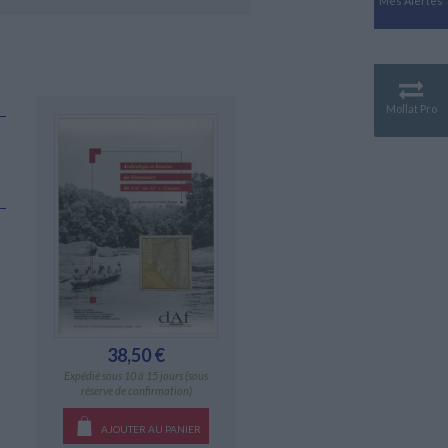
Mes Alertes
Antiquité
Mythologies
GÉOGRAPHIE
Géographie - Démographie -
Territoire
Mollat Pro
CULTURE SCIENTIFIQUE
Essais scientifique
Astronomie
38,50 €
Expédié sous 10 à 15 jours (sous
réserve de confirmation)
AJOUTER AU PANIER