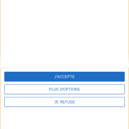
Informations pratiques
Conditions d'utilisation du site
Qui sommes-nous
Mentions Légales
Frais de port & Livraison
Conditions Générales de Vente
À votre service
Offres d'emploi
Offres Partenaires
J'ACCEPTE
À découvrir
PLUS D'OPTIONS
FeniXX
JE REFUSE
EDRLab
RetroNews
BnF : portail des métiers du livre
Cercle de la librairie