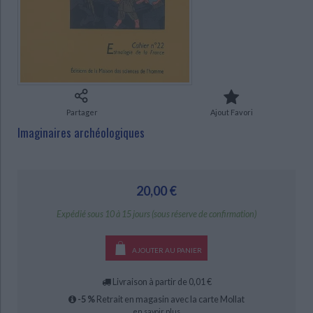
Ecologie - Environnement
Danse
Religions - Spiritualités
Bibliothèque de la Pléiade
Critique et histoire littéraire
Histoire de France
Biographies historiques
Classiques scolaires
Littérature ancienne et médiévale
CHARGEMENT...
Histoire - Généralités
Histoire des pays
Littérature de voyage
Audio - Livres lus
Histoire ancienne
Géographie
Littérature en version originale
Humour
Culture scientifique
Partager
Ajout Favori
Imaginaires archéologiques
20,00 €
Expédié sous 10 à 15 jours (sous réserve de confirmation)
AJOUTER AU PANIER
Livraison à partir de 0,01 €
-5 %
Retrait en magasin avec la carte Mollat
en savoir plus