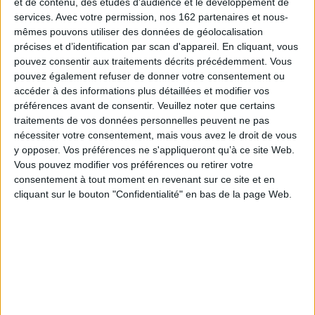
et de contenu, des études d'audience et le développement de
présent des traces d'un passé soudain tangible parait offrir la possibilité
services.
Avec votre permission, nos 162 partenaires et nous-
d'un rapport direct avec les hommes qui les ont laissées ? L'archéologie,
discipline douée d'une indéniable puissance évocatrice, ouvre la porte à de
mêmes pouvons utiliser des données de géolocalisation
multiples réactions individuelles, de l'émotion esthétique à la naissance
précises et d’identification par scan d'appareil. En cliquant, vous
d'une vocation, de la reconstruction de véritables récits historiques à la
pouvez consentir aux traitements décrits précédemment. Vous
production d'une oeuvre littéraire ou plastique.
pouvez également refuser de donner votre consentement ou
Les
apparitions
de l'art préhistorique, la sidération du jeune archéologue
accéder à des informations plus détaillées et modifier vos
tombé amoureux de la jeune morte antique Gradiva, les controverses sur
préférences avant de consentir.
Veuillez noter que certains
l'Atlantide, les quêtes folles des chercheurs de trésor l'invention
traitements de vos données personnelles peuvent ne pas
artistique de la civilisation pessinoise, l'amour exigeant des propriétaires
de grottes ornées : les auteurs étudient ici dans le détail quelques-uns de
nécessiter votre consentement, mais vous avez le droit de vous
ces imaginaires produits par l'expérience archéologique.
y opposer. Vos préférences ne s'appliqueront qu’à ce site Web.
Ces contributions s'inscrivent dans une généalogie qui, depuis le recueil
Vous pouvez modifier vos préférences ou retirer votre
des légendes attachées aux mégalithes par le folklore préhistorique de la
consentement à tout moment en revenant sur ce site et en
e
fin du XIX
siècle à la sociologie et à l'anthropologie des sciences
cliquant sur le bouton "Confidentialité" en bas de la page Web.
aujourd'hui, interroge le rapport imaginaire, créatif et souvent passionnel
que les hommes entretiennent avec leur passé enfoui.
Fiche Technique
Paru le :
30/10/2008
Thématique :
Préhistoire
Auteur(s) :
Non précisé.
Éditeur(s) :
Maison des sciences de l'homme