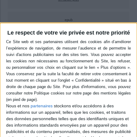
epub
9,99 €
Le respect de votre vie privée est notre priorité
Protection: Digital watermarking
ACHETER EN NUMÉRIQUE
Résumé
L'archéologie face au bouillonnement de la vie et aux productions
imaginaires protéiformes. Contributions sur le rapport imaginaire, créatif
et souvent passionnel entretenus par les hommes avec leur passé enfoui :
du trésor de Rennes-le-Château aux controverses sur l'Atlantide, de
Georges Bataille à Lascaux aux Saô légendaires de Marcel Griaule.
©Electre 2026
Nous et nos
partenaires
stockons et/ou accédons à des
Quatrième de couverture
informations sur un appareil, telles que les cookies, et traitons
des données personnelles telles que des identifiants uniques et
Imaginaires archéologiques
des informations standards envoyées par un appareil pour des
Pourquoi cette passion, jamais démentie en France depuis deux siècles,
publicités et du contenu personnalisés, des mesures de publicité
du grand public pour l'archéologie ? Est-ce parce que l'irruption dans le