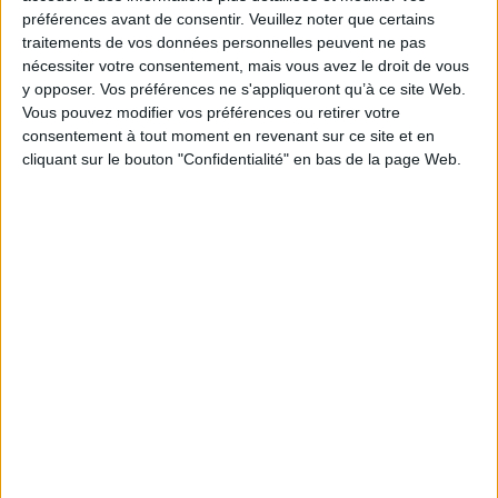
Collection(s) :
Non précisé.
préférences avant de consentir.
Veuillez noter que certains
traitements de vos données personnelles peuvent ne pas
Contributeur(s) :
Directeur de publication : Laurence Mercuri - Directeur
nécessiter votre consentement, mais vous avez le droit de vous
de publication : Ricardo Gonzalez Villaescusa - Directeur de publication :
Frédérique Bertoncello
y opposer. Vos préférences ne s'appliqueront qu’à ce site Web.
Vous pouvez modifier vos préférences ou retirer votre
Série(s) :
Non précisé.
consentement à tout moment en revenant sur ce site et en
ISBN :
978-2-904110-54-2
cliquant sur le bouton "Confidentialité" en bas de la page Web.
EAN13 :
9782904110542
Reliure :
Broché
Pages :
442
Hauteur: 24.0 cm / Largeur 17.0 cm
Poids: 0 g
Découvrez nos Newsletters Mollat !
JE M'INSCRIS