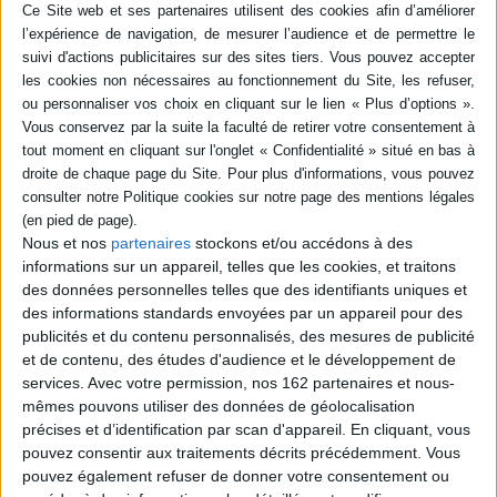
lecteur vers le meilleur état de lecture connu, mais aussi en tenant compte
du contexte global. Les inscriptions sont donc présentées par cité, pour
chaque cité par période, pour chaque période par genre. ©Electre 2026
Quatrième de couverture
Le présent volume correspond à la seconde partie de l'ouvrage consacré
au dialecte béotien qui avait été annoncé en décembre 1998 (I - L'écologie
du dialecte). On y trouvera une liste aussi exhaustive que possible des
inscriptions dialectales béotiennes, dont le nombre s'est fortement accru
depuis la publication d'IG VII par W. Dittenberger en 1892, mais qui sont
actuellement dispersées dans de multiples revues et ouvrages. Est inclus
également un certain nombre de textes en koinè qui «jalonnent»
Nous et nos
partenaires
stockons et/ou accédons à des
l'évolution linguistique ou continuent la tradition locale, et sont donc utiles
informations sur un appareil, telles que les cookies, et traitons
pour une étude dialectale.
des données personnelles telles que des identifiants uniques et
Prélude à un recueil des inscriptions dialectales béotiennes, le présent
des informations standards envoyées par un appareil pour des
répertoire a pour but de faciliter la recherche et la consultation des textes,
en orientant le lecteur vers le meilleur état de lecture connu, mais aussi en
publicités et du contenu personnalisés, des mesures de publicité
tenant compte du contexte global : les inscriptions y sont donc présentées
et de contenu, des études d'audience et le développement de
par cités, pour chaque cité par périodes, pour chaque période par genres.
services.
Avec votre permission, nos 162 partenaires et nous-
Il est complété par une brève introduction à l'épigraphie béotienne, une
mêmes pouvons utiliser des données de géolocalisation
carte, des tableaux de répartition et une table de concordances détaillée.
précises et d’identification par scan d'appareil. En cliquant, vous
Fiche Technique
pouvez consentir aux traitements décrits précédemment. Vous
pouvez également refuser de donner votre consentement ou
Paru le :
10/04/2001