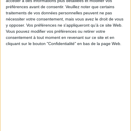
accéder à des informations plus détaillées et modifier vos
Thématique :
Préhistoire
préférences avant de consentir.
Veuillez noter que certains
Auteur(s) :
Auteur :
Guy Vottéro
traitements de vos données personnelles peuvent ne pas
nécessiter votre consentement, mais vous avez le droit de vous
Éditeur(s) :
Association pour la diffusion de la recherche sur l'Antiquité
y opposer. Vos préférences ne s'appliqueront qu’à ce site Web.
Collection(s) :
Etudes anciennes
Vous pouvez modifier vos préférences ou retirer votre
Série(s) :
Le dialecte béotien : (7e s.- 2e s. av. J.-C.)
consentement à tout moment en revenant sur ce site et en
cliquant sur le bouton "Confidentialité" en bas de la page Web.
ISBN :
Non précisé.
EAN13 :
9782913667051
Reliure :
Broché
Pages :
353
Hauteur: 24.0 cm / Largeur 16.0 cm
Poids: 600 g
Découvrez nos Newsletters Mollat !
JE M'INSCRIS