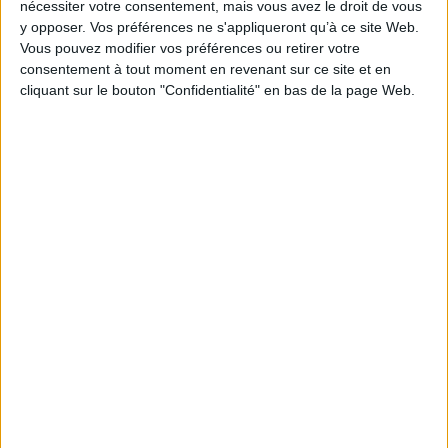
nécessiter votre consentement, mais vous avez le droit de vous
y opposer. Vos préférences ne s'appliqueront qu’à ce site Web.
Reliure :
Broché
Vous pouvez modifier vos préférences ou retirer votre
Pages :
135
consentement à tout moment en revenant sur ce site et en
Hauteur: 30.0 cm / Largeur 21.0 cm
cliquant sur le bouton "Confidentialité" en bas de la page Web.
Poids: 480 g
Découvrez nos Newsletters Mollat !
JE M'INSCRIS
Informations pratiques
Conditions d'utilisation du site
Qui sommes-nous
Mentions Légales
Frais de port & Livraison
Conditions Générales de Vente