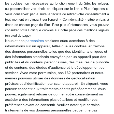
Résumé
Recherches sur le mégalithisme de la Bretagne intérieure : fouilles de
trois monuments du néolithique et de l'age du bronze; études de terrain et
analyses de laboratoire démontrent l'existence d'un système économique
d'échange mettant fin au mythe de l'autarcie de la grande forêt. Prix
jusqu'au 30 juin 1990 : 143 F. ©Electre 2026
Nous et nos
partenaires
stockons et/ou accédons à des
Fiche Technique
informations sur un appareil, telles que les cookies, et traitons
des données personnelles telles que des identifiants uniques et
Paru le :
01/01/1989
des informations standards envoyées par un appareil pour des
Thématique :
Préhistoire
publicités et du contenu personnalisés, des mesures de publicité
et de contenu, des études d'audience et le développement de
Auteur(s) :
Non précisé.
services.
Avec votre permission, nos 162 partenaires et nous-
Éditeur(s) :
Maison des sciences de l'homme
mêmes pouvons utiliser des données de géolocalisation
Collection(s) :
Documents d'archéologie française
précises et d’identification par scan d'appareil. En cliquant, vous
pouvez consentir aux traitements décrits précédemment. Vous
Contributeur(s) :
Directeur de publication : Jacques Briard
pouvez également refuser de donner votre consentement ou
Série(s) :
Non précisé.
accéder à des informations plus détaillées et modifier vos
ISBN :
Non précisé.
préférences avant de consentir.
Veuillez noter que certains
traitements de vos données personnelles peuvent ne pas
EAN13 :
9782735103362