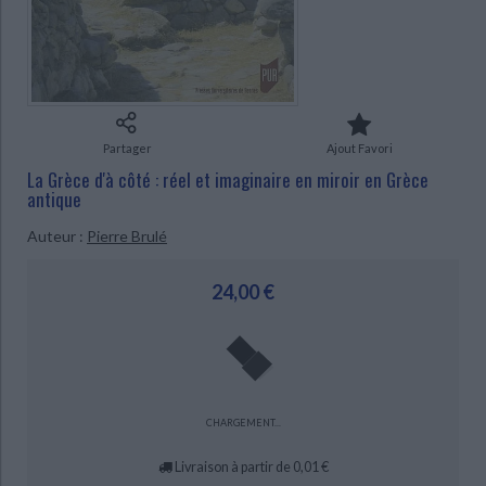
Ecologie - Environnement
Danse
Religions - Spiritualités
Bibliothèque de la Pléiade
Critique et histoire littéraire
Histoire de France
Biographies historiques
Classiques scolaires
Littérature ancienne et médiévale
CHARGEMENT...
Histoire - Généralités
Histoire des pays
Littérature de voyage
Audio - Livres lus
Histoire ancienne
Géographie
Littérature en version originale
Humour
Partager
Ajout Favori
Culture scientifique
La Grèce d'à côté : réel et imaginaire en miroir en Grèce
antique
Auteur :
Pierre Brulé
24,00 €
CHARGEMENT...
Livraison à partir de 0,01 €