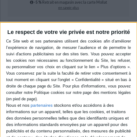
-5 %
Retrait en magasin avec la carte Mollat
en savoir plus
0,00 €
Le respect de votre vie privée est notre priorité
Protection:
ACHETER EN NUMÉRIQUE
Résumé
Histoire de la Grèce antique à travers la démographie, le genre, le corps,
les mythes, le culte, le polythéisme, la parenté. Chaque thème est étudié
dans les sources littéraires, médicales, épigraphiques, iconographiques,
desquelles l'auteur extrait une analyse détaillée ayant l'ambition d'une
histoire globale. ©Electre 2026
Nous et nos
partenaires
stockons et/ou accédons à des
Quatrième de couverture
informations sur un appareil, telles que les cookies, et traitons
des données personnelles telles que des identifiants uniques et
La Grèce d'à côté
des informations standards envoyées par un appareil pour des
Réel et imaginaire en miroir en Grèce antique
publicités et du contenu personnalisés, des mesures de publicité
Les Athéniens avaient fait le voeu de sacrifier tous les ans autant