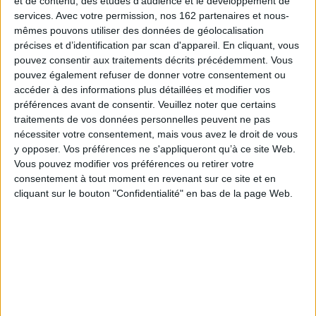
et de contenu, des études d'audience et le développement de
d'animaux que d'ennemis tués si la déesse donnait au peuple la victoire. Il
services.
Avec votre permission, nos 162 partenaires et nous-
se contentèrent de 500 chèvres qu'ils sacrifiaient chaque année à Artémis
mêmes pouvons utiliser des données de géolocalisation
en exécution de ce voeu fait avant la bataille de Marathon.
précises et d’identification par scan d'appareil. En cliquant, vous
La chèvre et Artémis ? Ce couple symboliserait à lui seul une des raisons
pouvez consentir aux traitements décrits précédemment. Vous
d'être de ce livre. Mises en regard, et chacune pour ce qu'elle est, elles
pouvez également refuser de donner votre consentement ou
figurent le concret et l'imaginaire, en miroir. De son côté, la chèvre, policée
et sauvage, offre une voie, détournée peut-être, mais si adéquate, pour
accéder à des informations plus détaillées et modifier vos
entrer en pensée, en matière et en territoires grecs. Ni d'ici, ni d'ailleurs.
préférences avant de consentir.
Veuillez noter que certains
Ni de l'
ager
ni du
saltus
. Contiguë des deux mondes matériel et idéel. Celle
traitements de vos données personnelles peuvent ne pas
qui boit le vent, respire par les oreilles et amplifie les messages du dieu est
nécessiter votre consentement, mais vous avez le droit de vous
si proche du divin, et des fillettes ; si proche d'Artémis.
y opposer. Vos préférences ne s'appliqueront qu’à ce site Web.
Par les textes rassemblés ici, ce livre porte sur cette Grèce d'à côté un
Vous pouvez modifier vos préférences ou retirer votre
regard attentif, amoureux, autant que possible « compréhensif ». Ni la
consentement à tout moment en revenant sur ce site et en
pensée, ni les actes, ni la matière ne sont étudiés pour eux-mêmes. Et, au-
delà des thèmes traités (démographie, genre, corps, mythes, cultes,
cliquant sur le bouton "Confidentialité" en bas de la page Web.
polythéisme, parenté), il n'est pas impossible que le lecteur perçoive des
proximités singulières d'un thème à l'autre, surprenantes, voire étranges,
d'autres sens que ceux que nos taxinomies habituelles cloisonnent.
Fiche Technique
Paru le :
27/09/2007
Thématique :
Grèce Antique
Auteur(s) :
Auteur :
Pierre Brulé