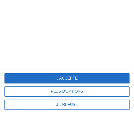
Informations pratiques
Conditions d'utilisation du site
Qui sommes-nous
Mentions Légales
Frais de port & Livraison
Conditions Générales de Vente
À votre service
Offres d'emploi
Offres Partenaires
J'ACCEPTE
À découvrir
PLUS D'OPTIONS
FeniXX
JE REFUSE
EDRLab
RetroNews
BnF : portail des métiers du livre
Cercle de la librairie