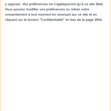
y opposer. Vos préférences ne s'appliqueront qu’à ce site Web.
Hauteur: 24.0 cm / Largeur 17.0 cm
Vous pouvez modifier vos préférences ou retirer votre
consentement à tout moment en revenant sur ce site et en
Épaisseur: 2.0 cm
cliquant sur le bouton "Confidentialité" en bas de la page Web.
Poids: 601 g
Découvrez nos Newsletters Mollat !
JE M'INSCRIS
Informations pratiques
Conditions d'utilisation du site
Qui sommes-nous
Mentions Légales
Frais de port & Livraison
Conditions Générales de Vente