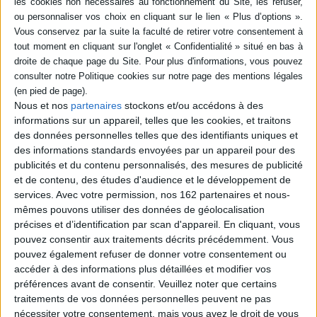
Communications sur le mobilier en terre cuite découvert en Lycie,
marqueur culturel du quotidien des habitants de la Lycie antique (artisanat,
commerce, pratiques culturelles, habitudes alimentaires...). ©Electre
2026
Fiche Technique
Paru le :
03/12/2007
Nous et nos
partenaires
stockons et/ou accédons à des
Thématique :
Autres périodes antiquité
informations sur un appareil, telles que les cookies, et traitons
Auteur(s) :
Non précisé.
des données personnelles telles que des identifiants uniques et
des informations standards envoyées par un appareil pour des
Éditeur(s) :
Ausonius
publicités et du contenu personnalisés, des mesures de publicité
Collection(s) :
Etudes
et de contenu, des études d'audience et le développement de
Contributeur(s) :
Editeur scientifique (ou intellectuel) : Séverine Lemaître
services.
Avec votre permission, nos 162 partenaires et nous-
- Directeur de publication : Séverine Lemaître
mêmes pouvons utiliser des données de géolocalisation
Série(s) :
Non précisé.
précises et d’identification par scan d'appareil. En cliquant, vous
pouvez consentir aux traitements décrits précédemment. Vous
ISBN :
978-2-910023-88-1
pouvez également refuser de donner votre consentement ou
accéder à des informations plus détaillées et modifier vos
EAN13 :
9782910023881
préférences avant de consentir.
Veuillez noter que certains
Reliure :
Relié
traitements de vos données personnelles peuvent ne pas
nécessiter votre consentement, mais vous avez le droit de vous
Pages :
297