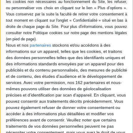
Ces articles consacrés à la péninsule Ibérique sous l'Empire romain
couvrent les champs principaux des recherches de R. Etienne : religion,
culte impérial, société et histoire dominées par l'étude des sénateurs et
des instruments de sociabilité, épigraphie, base de tous ses travaux
personnels au coeur d'une équipe de chercheurs formés en Espagne et au
Portugal autour du logiciel PETRAE. ©Electre 2026
Fiche Technique
Nous et nos
partenaires
stockons et/ou accédons à des
Paru le :
16/05/2006
informations sur un appareil, telles que les cookies, et traitons
Thématique :
Autres périodes antiquité
des données personnelles telles que des identifiants uniques et
Auteur(s) :
Auteur :
Robert Etienne
des informations standards envoyées par un appareil pour des
publicités et du contenu personnalisés, des mesures de publicité
Éditeur(s) :
Ausonius
et de contenu, des études d'audience et le développement de
Collection(s) :
Scripta antiqua
services.
Avec votre permission, nos 162 partenaires et nous-
Contributeur(s) :
Editeur scientifique (ou intellectuel) : Françoise Mayet
mêmes pouvons utiliser des données de géolocalisation
précises et d’identification par scan d'appareil. En cliquant, vous
Série(s) :
Non précisé.
pouvez consentir aux traitements décrits précédemment. Vous
ISBN :
Non précisé.
pouvez également refuser de donner votre consentement ou
accéder à des informations plus détaillées et modifier vos
EAN13 :
9782910023751
préférences avant de consentir.
Veuillez noter que certains
traitements de vos données personnelles peuvent ne pas
Reliure :
Broché
nécessiter votre consentement, mais vous avez le droit de vous