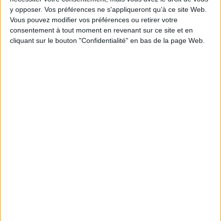
Pages :
685
y opposer. Vos préférences ne s'appliqueront qu’à ce site Web.
Hauteur: 23.0 cm / Largeur 17.0 cm
Vous pouvez modifier vos préférences ou retirer votre
consentement à tout moment en revenant sur ce site et en
Épaisseur: 3.3 cm
cliquant sur le bouton "Confidentialité" en bas de la page Web.
Poids: 1301 g
Découvrez nos Newsletters Mollat !
JE M'INSCRIS
Informations pratiques
Conditions d'utilisation du site
Qui sommes-nous
Mentions Légales
Frais de port & Livraison
Conditions Générales de Vente