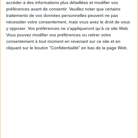
accéder à des informations plus détaillées et modifier vos
Auteur(s) :
Non précisé.
préférences avant de consentir.
Veuillez noter que certains
Éditeur(s) :
Belin
traitements de vos données personnelles peuvent ne pas
nécessiter votre consentement, mais vous avez le droit de vous
Collection(s) :
Belin sup
y opposer. Vos préférences ne s'appliqueront qu’à ce site Web.
Contributeur(s) :
Directeur de publication : Mathis Stock - Auteur : Olivier
Vous pouvez modifier vos préférences ou retirer votre
Dehoorne - Auteur : - Auteur : Jean-Christophe Gay
consentement à tout moment en revenant sur ce site et en
Série(s) :
Non précisé.
cliquant sur le bouton "Confidentialité" en bas de la page Web.
ISBN :
Non précisé.
EAN13 :
9782701137131
Reliure :
Broché
Pages :
299
Hauteur: 24.0 cm / Largeur 17.0 cm
Poids: 501 g
Découvrez nos Newsletters Mollat !