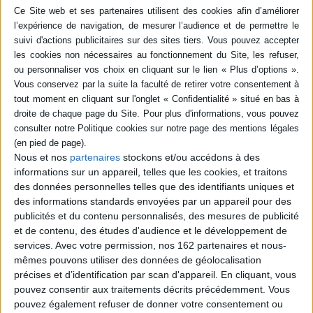
Analyse le phénomène du tourisme à travers des exemples concrets, du
point de vue de la géographie moderne. Le tourisme peut être considéré
comme une illustration de l'évolution de la société : il est mondial, urbain,
individualiste, et exige une mobilité toujours accrue. ©Electre 2026
Quatrième de couverture
Illustrer une nouvelle manière d'appréhender le tourisme, voici l'objet de
er
cet ouvrage, accessible aux étudiants de 1
cycle de géographie (DEUG et
licence), mais également aux étudiants des classes préparatoires, des BTS
et des IUT de tourisme.
Le tourisme est ici appréhendé sous ses multiples aspects (les lieux
Nous et nos
partenaires
stockons et/ou accédons à des
touristiques, les acteurs), mais aussi sous l'angle de ses effets : la
informations sur un appareil, telles que les cookies, et traitons
mondialisation de ce phénomène, son poids économique grandissant, ses
des données personnelles telles que des identifiants uniques et
corollaires environnementaux. Cet ouvrage a pour spécificité de proposer
des informations standards envoyées par un appareil pour des
des problématiques à partir d'études de cas concrètes qui permettent tant
une utilisation en classe qu'un travail personnel de l'étudiant. Afin de
publicités et du contenu personnalisés, des mesures de publicité
favoriser la distance critique, le dernier chapitre pose clairement les
et de contenu, des études d'audience et le développement de
termes des débats contemporains qui ont lieu concernant les dimensions
services.
Avec votre permission, nos 162 partenaires et nous-
géographiques du tourisme.
mêmes pouvons utiliser des données de géolocalisation
Fiche Technique
précises et d’identification par scan d'appareil. En cliquant, vous
pouvez consentir aux traitements décrits précédemment. Vous
Paru le :
07/01/2004
pouvez également refuser de donner votre consentement ou
Thématique :
Géographie universitaire