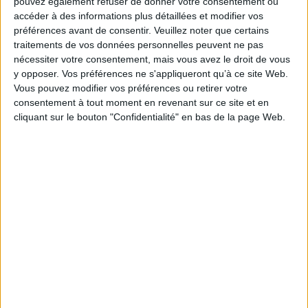
pouvez également refuser de donner votre consentement ou
Paru le :
21/01/1977
accéder à des informations plus détaillées et modifier vos
Thématique :
Littérature Française
préférences avant de consentir.
Veuillez noter que certains
Auteur(s) :
Auteur :
Jules Barbey d'Aurevilly
traitements de vos données personnelles peuvent ne pas
nécessiter votre consentement, mais vous avez le droit de vous
Éditeur(s) :
Gallimard
y opposer. Vos préférences ne s'appliqueront qu’à ce site Web.
Collection(s) :
Folio
Vous pouvez modifier vos préférences ou retirer votre
Contributeur(s) :
Editeur scientifique (ou intellectuel) : Jacques Petit
consentement à tout moment en revenant sur ce site et en
Série(s) :
Non précisé.
cliquant sur le bouton "Confidentialité" en bas de la page Web.
ISBN :
Non précisé.
EAN13 :
9782070369102
Reliure :
Broché
Pages :
309
Hauteur: 18.0 cm / Largeur 11.0 cm
Épaisseur: 1.3 cm
Poids: 169 g