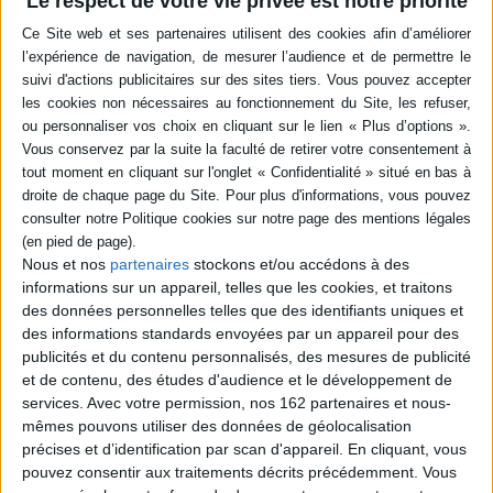
Le respect de votre vie privée est notre priorité
Livraison à partir de 0,01 €
-5 %
Retrait en magasin avec la carte Mollat
en savoir plus
Quatrième de couverture
Les lendemains de la Chouannerie. Dans une atmosphère de campagne
barbare où interviennent des pâtres jeteurs de sorts et des vieilles
femmes hantées par le souvenir de leurs débauches, Jeanne Le Hardouey,
une aristocrate claudélienne mésalliée d'âme et de corps à un acquéreur
Nous et nos
partenaires
stockons et/ou accédons à des
de biens nationaux, est «ensorcelée» par un prêtre, l'abbé de La Croix-
informations sur un appareil, telles que les cookies, et traitons
Jugan qui a tenté de se suicider par désespoir de la cause perdue et dont le
des données personnelles telles que des identifiants uniques et
visage monstrueux porte la trace des tortures que lui ont fait subir les
Bleus. «J'ai tâché, disait Barbey, de faire du Shakespeare dans un fossé du
des informations standards envoyées par un appareil pour des
Cotentin.»
publicités et du contenu personnalisés, des mesures de publicité
On trouvera Jeanne noyée dans un lavoir et Jéhoël de La Croix-Jugan sera
et de contenu, des études d'audience et le développement de
tué d'une balle inconnue au moment où, relevé d'interdit, il célèbre sa
services.
Avec votre permission, nos 162 partenaires et nous-
première messe dans l'église de Blanchelande. Au lecteur de découvrir le
mêmes pouvons utiliser des données de géolocalisation
meurtrier.
précises et d’identification par scan d'appareil. En cliquant, vous
Fiche Technique
pouvez consentir aux traitements décrits précédemment. Vous