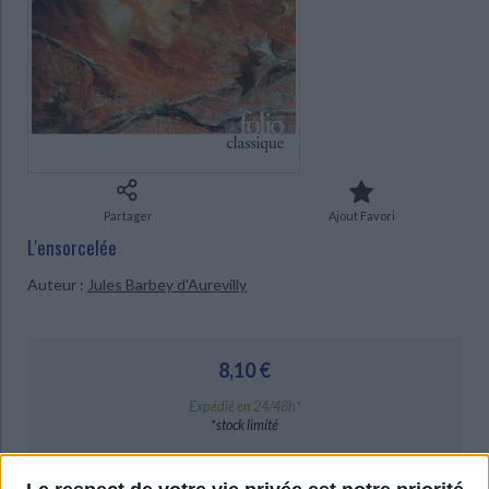
Ecologie - Environnement
Danse
Religions - Spiritualités
Bibliothèque de la Pléiade
Critique et histoire littéraire
CHARGEMENT...
Histoire de France
Biographies historiques
Classiques scolaires
Littérature ancienne et médiévale
Histoire - Généralités
Histoire des pays
Littérature de voyage
Audio - Livres lus
Histoire ancienne
Géographie
Littérature en version originale
Humour
Culture scientifique
Partager
Ajout Favori
L'ensorcelée
Auteur :
Jules Barbey d'Aurevilly
8,10 €
Expédié en 24/48h*
*stock limité
AJOUTER AU PANIER