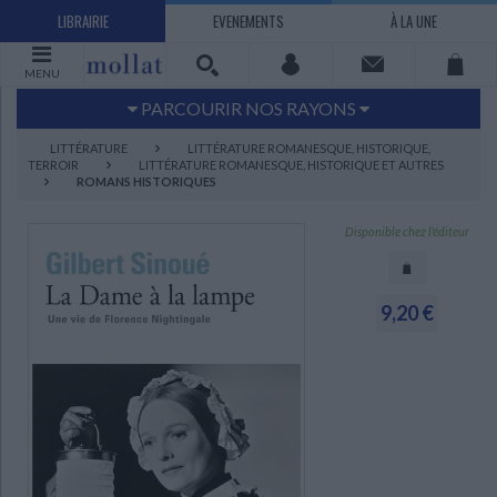
LIBRAIRIE
EVENEMENTS
À LA UNE
MENU
PARCOURIR NOS RAYONS
Littérature
Sciences humaines - Histoire
LITTÉRATURE
LITTÉRATURE ROMANESQUE, HISTORIQUE,
TERROIR
LITTÉRATURE ROMANESQUE, HISTORIQUE ET AUTRES
Arts
Jeunesse
ROMANS HISTORIQUES
BD Manga
Loisirs - Bien-être
Disponible chez l'éditeur
Economie - Droit
Sciences - Savoirs
EBOOKS
LIVRES LUS
UNIVERS SCIENCES HUMAINES - HISTOIRE
UNIVERS SCIENCES - SAVOIRS
UNIVERS LOISIRS - BIEN-ÊTRE
UNIVERS ECONOMIE - DROIT
UNIVERS LITTÉRATURE
UNIVERS BD MANGA
UNIVERS JEUNESSE
UNIVERS ARTS
9,20 €
Bandes dessinées - Comics - Mangas
Littérature française et francophone
Mes histoires
Informatique
Philosophie
Beaux-arts
Tourisme
Economie
Psychanalyse - Psychologie
Administration d'entreprise
Sciences - Techniques
Littérature étrangère
Documentaires
Architecture
Sports
Littérature romanesque, historique,
Maison - Design - Arts décoratifs
Art de vivre
Sociologie
Pour jouer
Médecine
Droit
Romans policiers
Photographie
Ethnologie
Scolaire
Loisirs
terroir
Dictionnaires - Langues
Education et société
Jardins - Nature
Mode
Questions de société
Arts graphiques
Bien-être
Santé
Science fiction et Fantasy
Adolescent - jeunes adultes
Actualite politique
Cinéma
Actualité internationale
Musique
Poésie
Théâtre