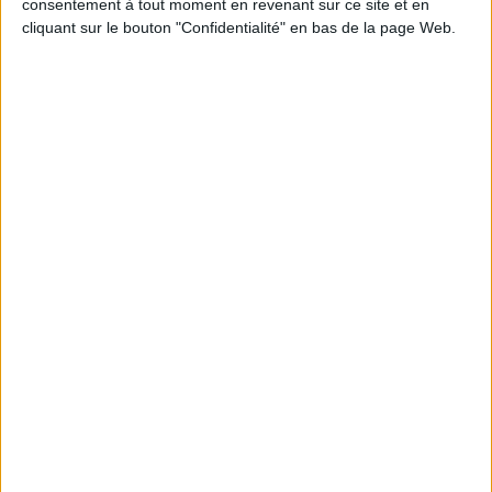
consentement à tout moment en revenant sur ce site et en
cliquant sur le bouton "Confidentialité" en bas de la page Web.
Histoire - Généralités
Femmes
Féminisme
Les femmes dans l'Histoire
De l'essai au roman historique, découvrez les destins de femmes qui
ont bouleversé l'Histoire.
EN SAVOIR PLUS
Préhistoire et Antiquité
Afficher détail
Destins qui se mêlent et s'entremêlent
Afficher détail
Les grandes oubliées de l'Histoire
Afficher détail
Époque contemporaine
Afficher détail
Époque moderne
Afficher détail