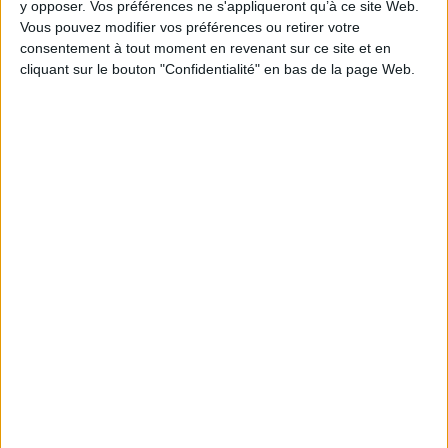
y opposer. Vos préférences ne s'appliqueront qu’à ce site Web.
Vous pouvez modifier vos préférences ou retirer votre
Épaisseur: 5.2 cm
consentement à tout moment en revenant sur ce site et en
Poids: 1578 g
cliquant sur le bouton "Confidentialité" en bas de la page Web.
Découvrez nos Newsletters Mollat !
JE M'INSCRIS
Informations pratiques
Conditions d'utilisation du site
Qui sommes-nous
Mentions Légales
Frais de port & Livraison
Conditions Générales de Vente
À votre service
Offres d'emploi