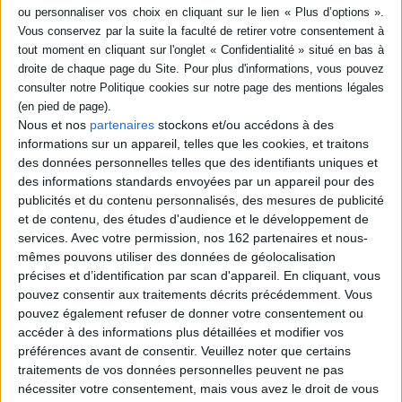
thèmes traités que par le renouvellement de la forme romanesque.
Chaque oeuvre est accompagnée d'une introduction et de notes signalant
toutes les variantes, apportant les explications indispensables et
présentant de nombreux commentaires. ©Electre 2026
Fiche Technique
Paru le :
07/11/2001
Nous et nos
partenaires
stockons et/ou accédons à des
Thématique :
Littérature Française
informations sur un appareil, telles que les cookies, et traitons
Auteur(s) :
Auteur :
Octave Mirbeau
des données personnelles telles que des identifiants uniques et
Éditeur(s) :
Buchet Chastel
des informations standards envoyées par un appareil pour des
publicités et du contenu personnalisés, des mesures de publicité
Collection(s) :
Non précisé.
et de contenu, des études d'audience et le développement de
Contributeur(s) :
Editeur scientifique (ou intellectuel) : Pierre Michel
services.
Avec votre permission, nos 162 partenaires et nous-
Série(s) :
Oeuvre romanesque
mêmes pouvons utiliser des données de géolocalisation
précises et d’identification par scan d'appareil. En cliquant, vous
ISBN :
Non précisé.
pouvez consentir aux traitements décrits précédemment. Vous
pouvez également refuser de donner votre consentement ou
EAN13 :
9782283018231
accéder à des informations plus détaillées et modifier vos
Reliure :
Broché
préférences avant de consentir.
Veuillez noter que certains
Pages :
traitements de vos données personnelles peuvent ne pas
1000
nécessiter votre consentement, mais vous avez le droit de vous
Hauteur: 25.0 cm / Largeur 16.0 cm