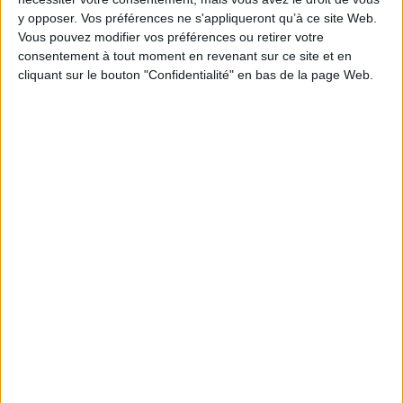
Pages :
600
y opposer. Vos préférences ne s'appliqueront qu’à ce site Web.
Hauteur: 24.0 cm / Largeur 16.0 cm
Vous pouvez modifier vos préférences ou retirer votre
consentement à tout moment en revenant sur ce site et en
cliquant sur le bouton "Confidentialité" en bas de la page Web.
Épaisseur: 3.0 cm
Poids: 845 g
Découvrez nos Newsletters Mollat !
JE M'INSCRIS
Informations pratiques
Conditions d'utilisation du site
Qui sommes-nous
Mentions Légales
Frais de port & Livraison
Conditions Générales de Vente