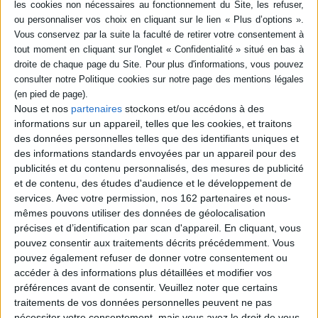
Résumé
Mélanges offerts à Gilbert Garrier, professeur d'histoire contemporaine à
l'Université Lumière-Lyon 2. Ces trente-trois communications
rassemblées par son successeur en histoire rurale, portent sur la vigne,
les vignerons et les vins, du Moyen Age à nos jours, en France, en
Allemagne, en Italie et en Grèce. ©Electre 2026
Fiche Technique
Nous et nos
partenaires
stockons et/ou accédons à des
Paru le :
15/01/1999
informations sur un appareil, telles que les cookies, et traitons
Thématique :
Agriculture et monde paysan
des données personnelles telles que des identifiants uniques et
des informations standards envoyées par un appareil pour des
Auteur(s) :
Non précisé.
publicités et du contenu personnalisés, des mesures de publicité
Éditeur(s) :
Presses universitaires de Lyon
et de contenu, des études d'audience et le développement de
Collection(s) :
Collection du Centre Pierre Léon
services.
Avec votre permission, nos 162 partenaires et nous-
mêmes pouvons utiliser des données de géolocalisation
Contributeur(s) :
Editeur scientifique (ou intellectuel) : Jean-Luc Mayaud
précises et d’identification par scan d'appareil. En cliquant, vous
Série(s) :
Non précisé.
pouvez consentir aux traitements décrits précédemment. Vous
ISBN :
Non précisé.
pouvez également refuser de donner votre consentement ou
accéder à des informations plus détaillées et modifier vos
EAN13 :
9782729706180
préférences avant de consentir.
Veuillez noter que certains
traitements de vos données personnelles peuvent ne pas
Reliure :
Broché
nécessiter votre consentement, mais vous avez le droit de vous