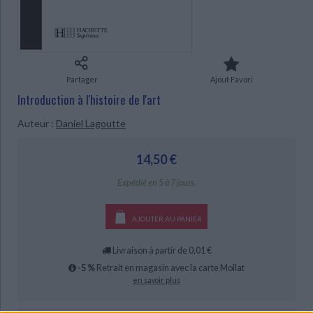
Ecologie - Environnement
Danse
Religions - Spiritualités
Bibliothèque de la Pléiade
Critique et histoire littéraire
CHARGEMENT...
Histoire de France
Biographies historiques
Classiques scolaires
Littérature ancienne et médiévale
Histoire - Généralités
Histoire des pays
Littérature de voyage
Audio - Livres lus
Partager
Ajout Favori
Histoire ancienne
Géographie
Littérature en version originale
Humour
Introduction à l'histoire de l'art
Culture scientifique
Auteur :
Daniel Lagoutte
14,50 €
Expédié en 5 à 7 jours.
AJOUTER AU PANIER
Livraison à partir de 0,01 €
-5 %
Retrait en magasin avec la carte Mollat
en savoir plus