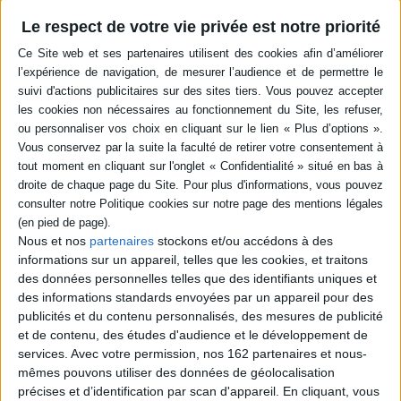
epub
Le respect de votre vie privée est notre priorité
8,49 €
Protection: Adobe DRM
ACHETER EN NUMÉRIQUE
Résumé
Exposé des méthodes et des principes de la discipline. ©Electre 2026
Quatrième de couverture
Les fondamentaux
Nous et nos
partenaires
stockons et/ou accédons à des
informations sur un appareil, telles que les cookies, et traitons
Droit - Sciences politiques
des données personnelles telles que des identifiants uniques et
Économie - gestion
des informations standards envoyées par un appareil pour des
Cet ouvrage introduit aux différentes conceptions de l'histoire de l'art
publicités et du contenu personnalisés, des mesures de publicité
depuis ses fondateurs jusqu'aux penseurs contemporains. Clair et
et de contenu, des études d'audience et le développement de
synthétique, il présente les références théoriques essentielles, et donne
services.
Avec votre permission, nos 162 partenaires et nous-
ainsi à chacun, étudiant ou simple curieux, les repères permettant de
s'orienter à travers l'histoire de l'art.
mêmes pouvons utiliser des données de géolocalisation
précises et d’identification par scan d'appareil. En cliquant, vous
Plan de l'ouvrage