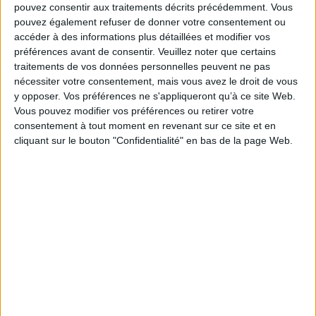
pouvez consentir aux traitements décrits précédemment. Vous
1.
L'objet de l'histoire de l'art.
2.
Un discours centré sur l'homme.
3.
Un
pouvez également refuser de donner votre consentement ou
discours centré sur l'artiste.
4.
Un discours centré sur l'oeuvre.
5.
Un
accéder à des informations plus détaillées et modifier vos
discours centré sur la société.
6.
Les conceptions de l'histoire de l'art.
7.
L'avenir de l'histoire de l'art.
préférences avant de consentir.
Veuillez noter que certains
traitements de vos données personnelles peuvent ne pas
Fiche Technique
nécessiter votre consentement, mais vous avez le droit de vous
Paru le :
23/11/2007
y opposer. Vos préférences ne s'appliqueront qu’à ce site Web.
Vous pouvez modifier vos préférences ou retirer votre
Thématique :
Généralités Histoire de l’Art
consentement à tout moment en revenant sur ce site et en
Auteur(s) :
Auteur :
Daniel Lagoutte
cliquant sur le bouton "Confidentialité" en bas de la page Web.
Éditeur(s) :
Hachette Supérieur
Collection(s) :
Les fondamentaux
Série(s) :
Non précisé.
ISBN :
978-2-01-145779-0
EAN13 :
9782011457790
Reliure :
Broché
Pages :
160
Hauteur: 19.0 cm / Largeur 14.0 cm