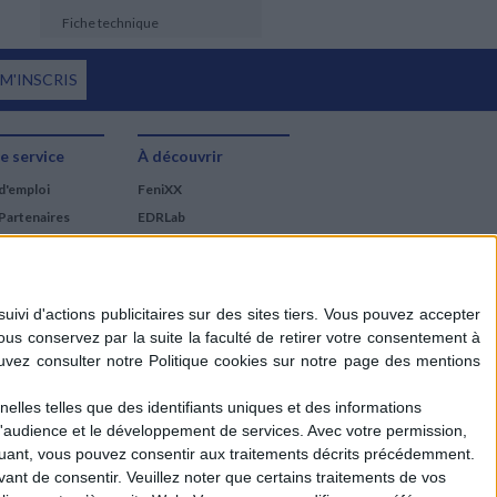
Fiche technique
 M'INSCRIS
e service
À découvrir
d'emploi
FeniXX
Partenaires
EDRLab
RetroNews
BnF : portail des métiers
du livre
Cercle de la librairie
Les chèques cadeaux
Mollat
elles telles que des identifiants uniques et des informations
d'audience et le développement de services.
Avec votre permission,
iquant, vous pouvez consentir aux traitements décrits précédemment.
ant de consentir.
Veuillez noter que certains traitements de vos