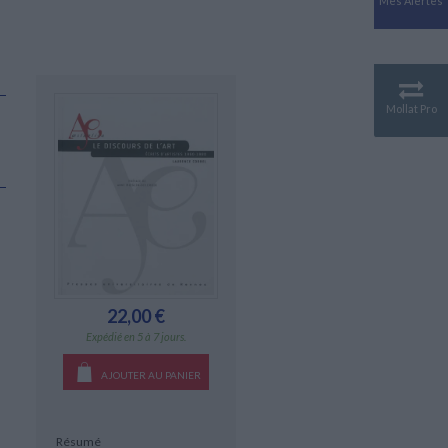
Mes Alertes
Antiquité
Mythologies
GÉOGRAPHIE
Géographie - Démographie -
Territoire
Mollat Pro
CULTURE SCIENTIFIQUE
Essais scientifique
Astronomie
22,00 €
Expédié en 5 à 7 jours.
AJOUTER AU PANIER
Résumé