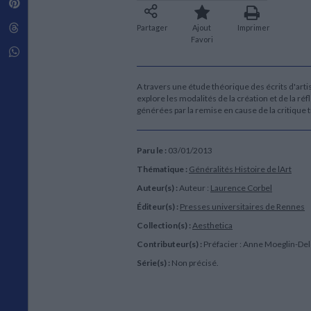
Pinterest
Techniques de construction
SCIENCE FICTION ET FANTASY
Vie familiale
Disciplines paramédicales
Matériaux de l’architecture
Littérature SF et Fantasy
Threads
Partager
Ajout
Imprimer
Ouvrages Généraux
Urbanisme
SOCIOLOGIE
Favori
Sociologie générale
Whatsapp
Travail social
Santé et société
A travers une étude théorique des écrits d'art
explore les modalités de la création et de la r
ETHNOLOGIE
générées par la remise en cause de la critique 
Anthropologie
Ethnologie par pays
Paru le :
03/01/2013
Thématique :
Généralités Histoire de lArt
Auteur(s) :
Auteur :
Laurence Corbel
Éditeur(s) :
Presses universitaires de Rennes
Collection(s) :
Aesthetica
Contributeur(s) :
Préfacier : Anne Moeglin-Del
Série(s) :
Non précisé.