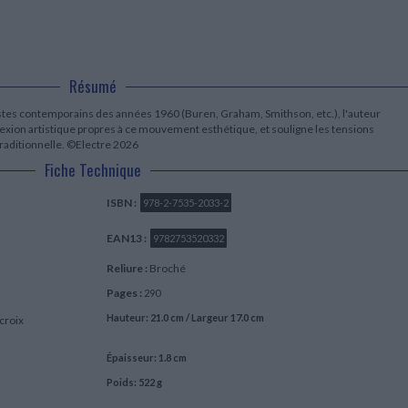
LITTÉRATURE DE VOYAGE
Dictionnaires Français
Histoire moderne
Relations et politiques
internationales
Dictionnaires Bilingues
Récits des voyageurs et des
Histoire contemporaine
explorateurs
Sécurité nationale - Défense
Langues universitaires -
BIOGRAPHIES HISTORIQUES
Dictionnaires et méthodes
ECOLOGIE - ENVIRONNEMENT
Biographies historiques
Méthodes Langues Grand public
Résumé
Ecologie
Français langues étrangères
HISTOIRE - GÉNÉRALITÉS
istes contemporains des années 1960 (Buren, Graham, Smithson, etc.), l'auteur
Historiographie
éflexion artistique propres à ce mouvement esthétique, et souligne les tensions
traditionnelle. ©Electre 2026
Etudes historiques
Généalogie - Héraldique
Fiche Technique
Franc-maçonnerie
ISBN :
978-2-7535-2033-2
EAN13 :
9782753520332
Reliure :
Broché
Pages :
290
Hauteur: 21.0 cm / Largeur 17.0 cm
croix
Épaisseur: 1.8 cm
Poids: 522 g