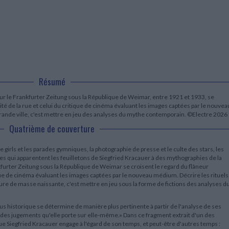
LITTÉRATURE DE VOYAGE
Dictionnaires Français
Histoire moderne
Relations et politiques
internationales
Dictionnaires Bilingues
Récits des voyageurs et des
Histoire contemporaine
explorateurs
Sécurité nationale - Défense
Langues universitaires -
BIOGRAPHIES HISTORIQUES
Dictionnaires et méthodes
ECOLOGIE - ENVIRONNEMENT
Biographies historiques
Méthodes Langues Grand public
Ecologie
Français langues étrangères
HISTOIRE - GÉNÉRALITÉS
Historiographie
Résumé
Etudes historiques
Généalogie - Héraldique
our le Frankfurter Zeitung sous la République de Weimar, entre 1921 et 1933, se
Franc-maçonnerie
vité de la rue et celui du critique de cinéma évaluant les images captées par le nouvea
grande ville, c'est mettre en jeu des analyses du mythe contemporain. ©Electre 2026
Quatrième de couverture
 girls et les parades gymniques, la photographie de presse et le culte des stars, les
es qui apparentent les feuilletons de Siegfried Kracauer à des mythographies de la
kfurter Zeitung sous la République de Weimar se croisent le regard du flâneur
tique de cinéma évaluant les images captées par le nouveau médium. Décrire les rituels
lture de masse naissante, c'est mettre en jeu sous la forme de fictions des analyses d
s historique se détermine de manière plus pertinente à partir de l'analyse de ses
r des jugements qu'elle porte sur elle-même.» Dans ce fragment extrait d'un des
que Siegfried Kracauer engage à l'égard de son temps, et peut-être d'autres temps :