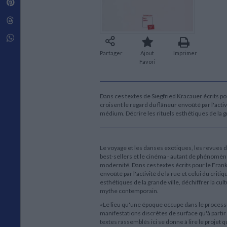
Pinterest
Techniques de construction
SCIENCE FICTION ET FANTASY
Vie familiale
Disciplines paramédicales
Matériaux de l’architecture
Littérature SF et Fantasy
Threads
Ouvrages Généraux
Urbanisme
SOCIOLOGIE
Sociologie générale
Whatsapp
Travail social
Partager
Ajout
Imprimer
Santé et société
Favori
ETHNOLOGIE
Anthropologie
Dans ces textes de Siegfried Kracauer écrits p
Ethnologie par pays
croisent le regard du flâneur envoûté par l'acti
médium. Décrire les rituels esthétiques de la 
Le voyage et les danses exotiques, les revues de
best-sellers et le cinéma - autant de phénomèn
modernité. Dans ces textes écrits pour le Fran
envoûté par l'activité de la rue et celui du cri
esthétiques de la grande ville, déchiffrer la cu
mythe contemporain.
«Le lieu qu'une époque occupe dans le processu
manifestations discrètes de surface qu'à parti
textes rassemblés ici se donne à lire le projet 