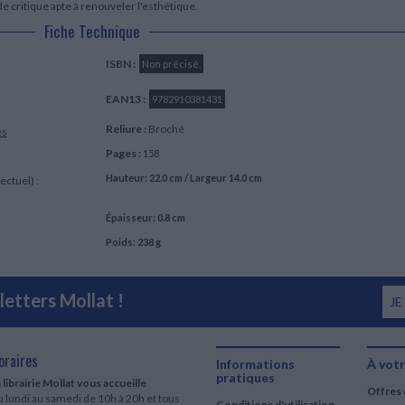
de critique apte à renouveler l'esthétique.
Fiche Technique
ISBN :
Non précisé.
EAN13 :
9782910381431
Reliure :
Broché
es
Pages :
158
Hauteur: 22.0 cm / Largeur 14.0 cm
ectuel) :
Épaisseur: 0.8 cm
Poids: 238 g
etters Mollat !
JE
oraires
Informations
À votr
pratiques
 librairie Mollat vous accueille
Offres 
 lundi au samedi de 10h à 20h et tous
Conditions d'utilisation