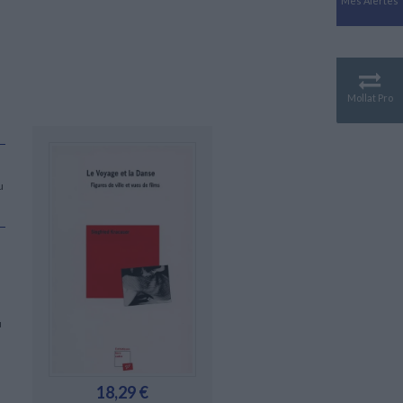
Mes Alertes
Antiquité
Mythologies
GÉOGRAPHIE
Géographie - Démographie -
Territoire
Mollat Pro
CULTURE SCIENTIFIQUE
Essais scientifique
Astronomie
u
u
18,29 €