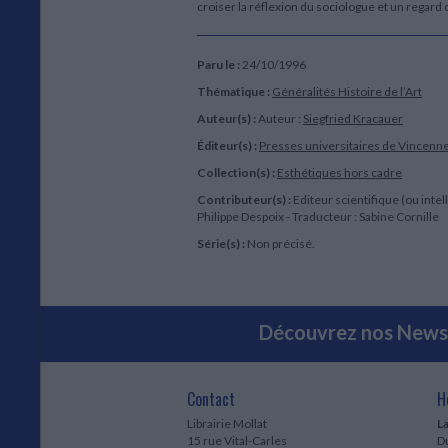
croiser la réflexion du sociologue et un regard 
Paru le :
24/10/1996
Thématique :
Généralités Histoire de l’Art
Auteur(s) :
Auteur :
Siegfried Kracauer
Éditeur(s) :
Presses universitaires de Vincenn
Collection(s) :
Esthétiques hors cadre
Contributeur(s) :
Editeur scientifique (ou intell
Philippe Despoix - Traducteur : Sabine Cornille
Série(s) :
Non précisé.
Découvrez nos Newsl
Contact
H
Librairie Mollat
La
15 rue Vital-Carles
Du