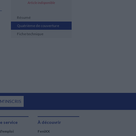
Article indisponible
Résumé
Quatrième de couverture
Fiche technique
 M'INSCRIS
e service
À découvrir
d'emploi
FeniXX