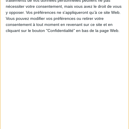
traitements de vos données personnelles peuvent ne pas
nécessiter votre consentement, mais vous avez le droit de vous
EAN13 :
9782070129270
y opposer. Vos préférences ne s'appliqueront qu’à ce site Web.
Reliure :
Broché
Vous pouvez modifier vos préférences ou retirer votre
consentement à tout moment en revenant sur ce site et en
Pages :
184
cliquant sur le bouton "Confidentialité" en bas de la page Web.
Hauteur: 19.0 cm / Largeur 12.0 cm
Épaisseur: 1.6 cm
Poids: 200 g
Découvrez nos Newsletters Mollat !
JE M'INSCRIS
Informations pratiques
Conditions d'utilisation du site
Qui sommes-nous
Mentions Légales