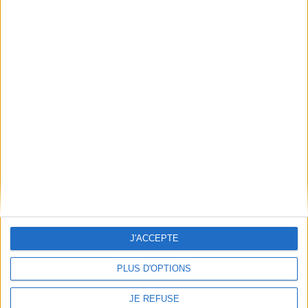
Frais de port & Livraison
Conditions Générales de Vente
À votre service
Offres d'emploi
Offres Partenaires
À découvrir
FeniXX
EDRLab
RetroNews
BnF : portail des métiers du livre
Cercle de la librairie
Les chèques cadeaux Mollat
J'ACCEPTE
Contact
Horaires
PLUS D'OPTIONS
Librairie Mollat
La librairie Mollat vous accueille
15 rue Vital-Carles
Du lundi au samedi de 10h à 20h et
JE REFUSE
33 080 Bordeaux Cedex
tous les dimanches de 14h à 19h