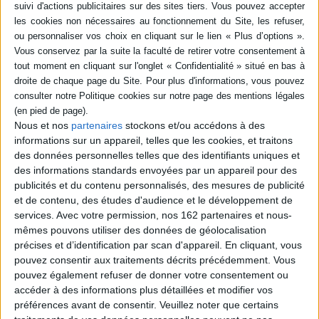
-5 %
Retrait en magasin avec la carte Mollat
en savoir plus
Résumé
Un court recueil de textes lyriques et passionnés, rédigés de 1939 à 1953.
Qu'il suive le fil d'Ariane sur les traces du Minotaure pour évoquer Oran et
ses alentours, qu'il revisite le mythe de Prométhée à la lumière de la
violence du monde moderne, ou qu'il rêve à la beauté d'Hélène et de la
Nous et nos
partenaires
stockons et/ou accédons à des
Grèce, Albert Camus nous entraîne tout autour de la Méditerranée et de
informations sur un appareil, telles que les cookies, et traitons
ses légendes. ©Electre 2026
des données personnelles telles que des identifiants uniques et
Fiche Technique
des informations standards envoyées par un appareil pour des
publicités et du contenu personnalisés, des mesures de publicité
Paru le :
11/02/2010
et de contenu, des études d'audience et le développement de
Thématique :
Littérature Française
services.
Avec votre permission, nos 162 partenaires et nous-
Auteur(s) :
Auteur :
Albert Camus
mêmes pouvons utiliser des données de géolocalisation
précises et d’identification par scan d'appareil. En cliquant, vous
Éditeur(s) :
Gallimard
pouvez consentir aux traitements décrits précédemment. Vous
Collection(s) :
NRF Essais
pouvez également refuser de donner votre consentement ou
Série(s) :
Non précisé.
accéder à des informations plus détaillées et modifier vos
préférences avant de consentir.
Veuillez noter que certains
ISBN :
978-2-07-012927-0