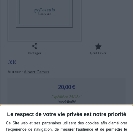
CHARGEMENT...
Ecologie - Environnement
Danse
Religions - Spiritualités
Bibliothèque de la Pléiade
Critique et histoire littéraire
Histoire de France
Biographies historiques
Classiques scolaires
Littérature ancienne et médiévale
Histoire - Généralités
Histoire des pays
Littérature de voyage
Audio - Livres lus
Histoire ancienne
Géographie
Littérature en version originale
Humour
Culture scientifique
Partager
Ajout Favori
L'été
Auteur :
Albert Camus
20,00 €
Expédié en 24/48h*
*stock limité
Le respect de votre vie privée est notre priorité
AJOUTER AU PANIER
Livraison à partir de 0,01 €