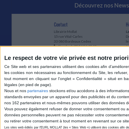
Découvrez nos Newsl
Contact
H
Librairie Mollat
La
15 rue Vital-Carles
Du
33 080 Bordeaux Cedex
l
Standard :
05 56 56 40 40
Jo
Service client mollat.com :
05 56 56 40
1e
83
* 
Le respect de votre vie privée est notre priori
Contactez-nous
à
Le
du
l
Jo
1
Nous et nos
partenaires
stockons et/ou accédons à des informations s
et
standards envoyées par un appareil pour des publicités et du conte
* 
nos 162 partenaires et nous-mêmes pouvons utiliser des données de g
1
Vous pouvez également refuser de donner votre consentement ou accé
Vo
données personnelles peuvent ne pas nécessiter votre consentement,
ou retirer votre consentement à tout moment en revenant sur ce site 
Mollat sur les réseaux