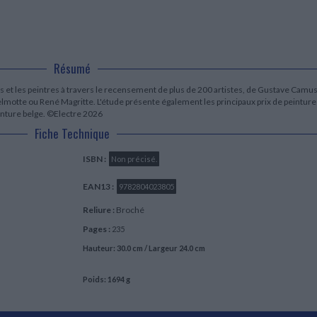
LITTÉRATURE DE VOYAGE
Dictionnaires Français
Histoire moderne
Relations et politiques
internationales
Dictionnaires Bilingues
Récits des voyageurs et des
Histoire contemporaine
explorateurs
Sécurité nationale - Défense
Langues universitaires -
BIOGRAPHIES HISTORIQUES
Dictionnaires et méthodes
ECOLOGIE - ENVIRONNEMENT
Biographies historiques
Méthodes Langues Grand public
Résumé
Ecologie
Français langues étrangères
HISTOIRE - GÉNÉRALITÉS
es et les peintres à travers le recensement de plus de 200 artistes, de Gustave Camu
Historiographie
motte ou René Magritte. L'étude présente également les principaux prix de peinture
Etudes historiques
inture belge. ©Electre 2026
Généalogie - Héraldique
Fiche Technique
Franc-maçonnerie
ISBN :
Non précisé.
EAN13 :
9782804023805
Reliure :
Broché
Pages :
235
Hauteur: 30.0 cm / Largeur 24.0 cm
Poids: 1694 g