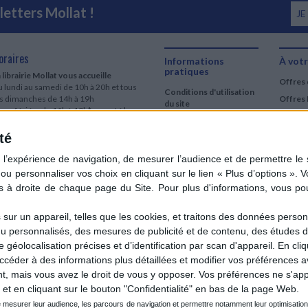
etters Mollat !
JE
oraires
Informations
À votr
pratiques
 librairie Mollat vous accueille
Offres 
 lundi au samedi de 10h à 20h et tous
Conditions d'utilisation
es dimanches de 14h à 19h
Offres 
du site
urs fériés : de 11h à 19h* excepté le
Qui sommes-nous
r mai, le 25 décembre et le 1er janvier
Si le jour férié est un dimanche, de 14h
té
Mentions Légales
 19h
Frais de port & Livraison
 clic et collecte est ouvert
Conditions Générales
 lundi au samedi de 9h30 à 20h et tous
de Vente
es dimanches de 14h à 19h
ur fériés : tous les jours fériés de 11h à
9h* excepté le 1er mai, le 25 décembre
ur un appareil, telles que les cookies, et traitons des données personn
 le 1er janvier
nu personnalisés, des mesures de publicité et de contenu, des études 
Si le jour férié est un dimanche de 14h à
éolocalisation précises et d’identification par scan d'appareil. En cl
9h
der à des informations plus détaillées et modifier vos préférences av
ir le détail des horaires & accès
 mais vous avez le droit de vous y opposer. Vos préférences ne s'app
et en cliquant sur le bouton "Confidentialité" en bas de la page Web.