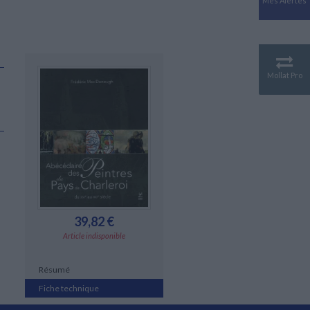
Mes Alertes
Antiquité
Mythologies
GÉOGRAPHIE
Géographie - Démographie -
Territoire
Mollat Pro
s
CULTURE SCIENTIFIQUE
Essais scientifique
Astronomie
39,82 €
Article indisponible
Résumé
Fiche technique