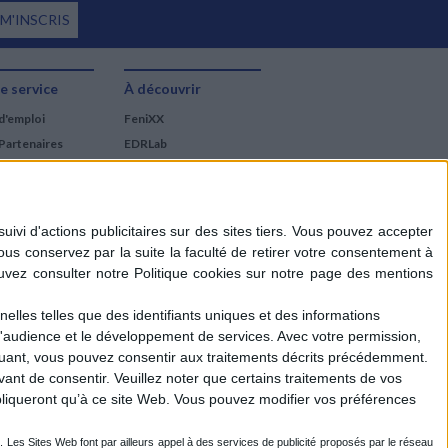
 M'INSCRIS
e service
À découvrir
d'emploi
FeniXX
Partenaires
EDRLab
RetroNews
BnF : portail des métiers
du livre
Cercle de la librairie
Les chèques cadeaux
Mollat
elles telles que des identifiants uniques et des informations
d'audience et le développement de services.
Avec votre permission,
iquant, vous pouvez consentir aux traitements décrits précédemment.
ant de consentir.
Veuillez noter que certains traitements de vos
liqueront qu’à ce site Web. Vous pouvez modifier vos préférences