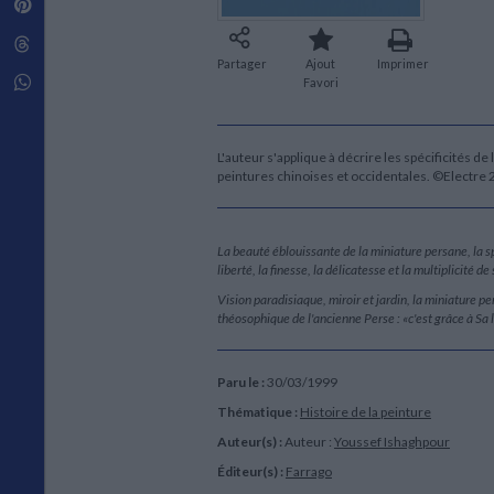
Pinterest
Techniques de construction
SCIENCE FICTION ET FANTASY
Vie familiale
Disciplines paramédicales
Matériaux de l’architecture
Littérature SF et Fantasy
Threads
Ouvrages Généraux
Urbanisme
SOCIOLOGIE
Partager
Ajout
Imprimer
Sociologie générale
Whatsapp
Favori
Travail social
Santé et société
L'auteur s'applique à décrire les spécificités d
ETHNOLOGIE
peintures chinoises et occidentales. ©Electre
Anthropologie
Ethnologie par pays
La beauté éblouissante de la miniature persane, la s
liberté, la finesse, la délicatesse et la multiplicité 
Vision paradisiaque, miroir et jardin, la miniature p
théosophique de l'ancienne Perse : «c'est grâce à Sa 
Paru le :
30/03/1999
Thématique :
Histoire de la peinture
Auteur(s) :
Auteur :
Youssef Ishaghpour
Éditeur(s) :
Farrago