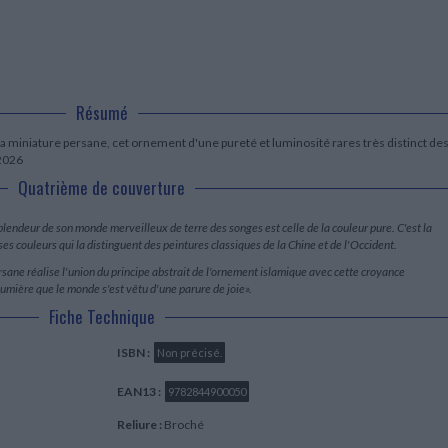
LITTÉRATURE DE VOYAGE
Dictionnaires Français
Histoire moderne
Relations et politiques
internationales
Dictionnaires Bilingues
Récits des voyageurs et des
Histoire contemporaine
explorateurs
Sécurité nationale - Défense
Langues universitaires -
BIOGRAPHIES HISTORIQUES
Dictionnaires et méthodes
ECOLOGIE - ENVIRONNEMENT
Biographies historiques
Méthodes Langues Grand public
Ecologie
Résumé
Français langues étrangères
HISTOIRE - GÉNÉRALITÉS
Historiographie
e la miniature persane, cet ornement d'une pureté et luminosité rares très distinct de
 2026
Etudes historiques
Généalogie - Héraldique
Quatrième de couverture
Franc-maçonnerie
plendeur de son monde merveilleux de terre des songes est celle de la couleur pure. C'est la
de ses couleurs qui la distinguent des peintures classiques de la Chine et de l'Occident.
ersane réalise l'union du principe abstrait de l'ornement islamique avec cette croyance
lumière que le monde s'est vêtu d'une parure de joie».
Fiche Technique
ISBN :
Non précisé.
EAN13 :
9782844900050
Reliure :
Broché