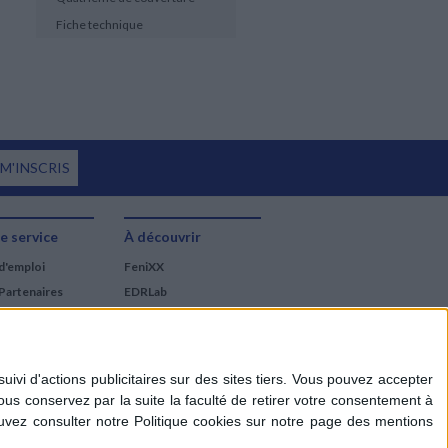
Fiche technique
 M'INSCRIS
e service
À découvrir
d'emploi
FeniXX
Partenaires
EDRLab
RetroNews
BnF : portail des métiers
du livre
Cercle de la librairie
Les chèques cadeaux
Mollat