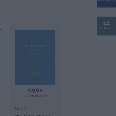
Mes Alertes
Antiquité
Mythologies
GÉOGRAPHIE
Géographie - Démographie -
Territoire
Mollat Pro
CULTURE SCIENTIFIQUE
s
Essais scientifique
Astronomie
12,00 €
Article indisponible
Résumé
Quatrième de couverture