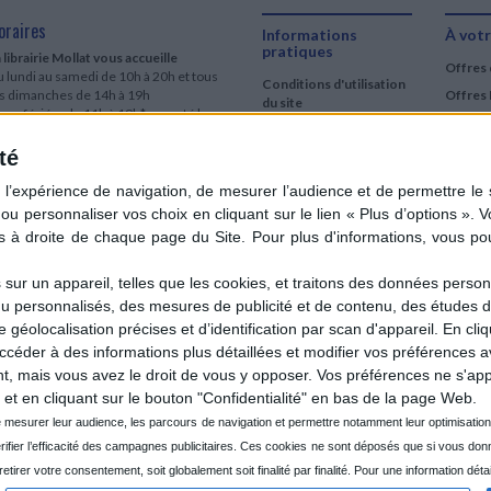
oraires
Informations
À votr
pratiques
 librairie Mollat vous accueille
Offres 
 lundi au samedi de 10h à 20h et tous
Conditions d'utilisation
es dimanches de 14h à 19h
Offres 
du site
urs fériés : de 11h à 19h* excepté le
Qui sommes-nous
r mai, le 25 décembre et le 1er janvier
Si le jour férié est un dimanche, de 14h
té
Mentions Légales
 19h
Frais de port & Livraison
 clic et collecte est ouvert
Conditions Générales
 lundi au samedi de 9h30 à 20h et tous
de Vente
es dimanches de 14h à 19h
ur fériés : tous les jours fériés de 11h à
9h* excepté le 1er mai, le 25 décembre
ur un appareil, telles que les cookies, et traitons des données personn
 le 1er janvier
nu personnalisés, des mesures de publicité et de contenu, des études 
Si le jour férié est un dimanche de 14h à
éolocalisation précises et d’identification par scan d'appareil. En cl
9h
der à des informations plus détaillées et modifier vos préférences av
ir le détail des horaires & accès
 mais vous avez le droit de vous y opposer. Vos préférences ne s'app
et en cliquant sur le bouton "Confidentialité" en bas de la page Web.