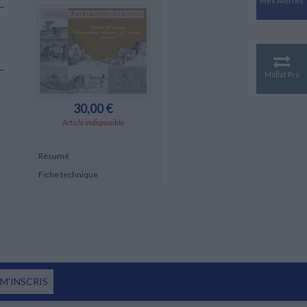
Mes Alertes
Antiquité
Mythologies
GÉOGRAPHIE
Géographie - Démographie -
Territoire
Mollat Pro
CULTURE SCIENTIFIQUE
30,00 €
Essais scientifique
Astronomie
Article indisponible
Résumé
Fiche technique
 M'INSCRIS