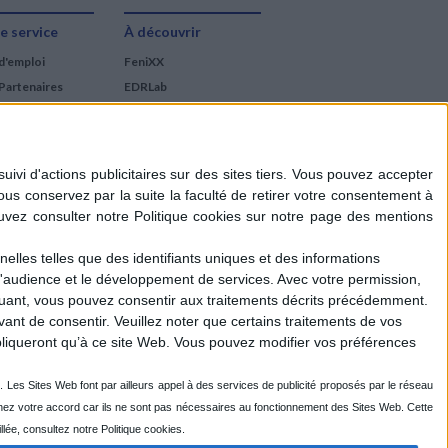
e service
À découvrir
d'emploi
FeniXX
Partenaires
EDRLab
RetroNews
BnF : portail des métiers
du livre
Cercle de la librairie
Les chèques cadeaux
Mollat
elles telles que des identifiants uniques et des informations
d'audience et le développement de services.
Avec votre permission,
iquant, vous pouvez consentir aux traitements décrits précédemment.
ant de consentir.
Veuillez noter que certains traitements de vos
liqueront qu’à ce site Web. Vous pouvez modifier vos préférences