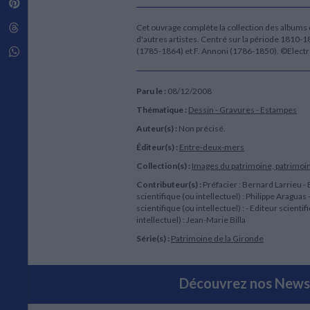
Pinterest
Techniques de construction
SCIENCE FICTION ET FANTASY
Vie familiale
Disciplines paramédicales
Matériaux de l’architecture
Littérature SF et Fantasy
Threads
Cet ouvrage complète la collection des albums 
Ouvrages Généraux
Urbanisme
SOCIOLOGIE
d'autres artistes. Centré sur la période 1810-
Sociologie générale
Whatsapp
(1785-1864) et F. Annoni (1786-1850). ©Elect
Travail social
Santé et société
Paru le :
08/12/2008
ETHNOLOGIE
Thématique :
Dessin - Gravures - Estampes
Anthropologie
Auteur(s) :
Non précisé.
Ethnologie par pays
Éditeur(s) :
Entre-deux-mers
Collection(s) :
Images du patrimoine, patrimoin
Contributeur(s) :
Préfacier : Bernard Larrieu - 
scientifique (ou intellectuel) : Philippe Araguas 
scientifique (ou intellectuel) : - Editeur scientif
intellectuel) : Jean-Marie Billa
Série(s) :
Patrimoine de la Gironde
Découvrez nos Newsl