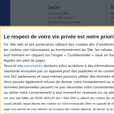
Contact
H
Librairie Mollat
La
15 rue Vital-Carles
Du
33 080 Bordeaux Cedex
l
Standard :
05 56 56 40 40
Jo
Service client mollat.com :
05 56 56 40
1e
83
* 
Le respect de votre vie privée est notre priori
Contactez-nous
à
Le
du
l
Jo
1
Nous et nos
partenaires
stockons et/ou accédons à des informations s
et
standards envoyées par un appareil pour des publicités et du conte
* 
nos 162 partenaires et nous-mêmes pouvons utiliser des données de g
1
Vous pouvez également refuser de donner votre consentement ou accé
Vo
données personnelles peuvent ne pas nécessiter votre consentement,
ou retirer votre consentement à tout moment en revenant sur ce site 
Mollat sur les réseaux