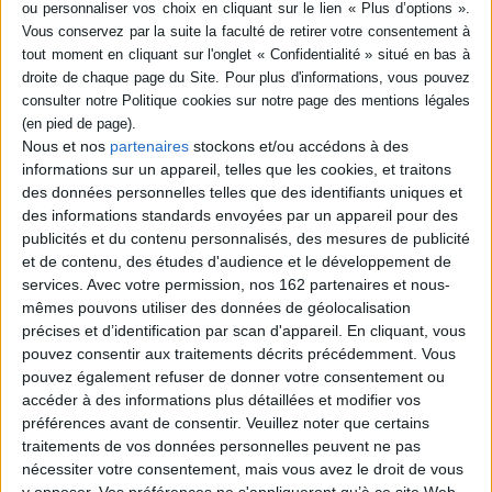
Résumé
Edité pour la première fois en 1956 dans le volume des oeuvres. ©Electre
2026
Fiche Technique
Paru le :
01/01/1987
Nous et nos
partenaires
stockons et/ou accédons à des
Thématique :
Littérature Française
informations sur un appareil, telles que les cookies, et traitons
des données personnelles telles que des identifiants uniques et
Auteur(s) :
Auteur :
Paul Léautaud
des informations standards envoyées par un appareil pour des
Éditeur(s) :
Mercure de France
publicités et du contenu personnalisés, des mesures de publicité
Collection(s) :
Bleue
et de contenu, des études d'audience et le développement de
Série(s) :
Non précisé.
services.
Avec votre permission, nos 162 partenaires et nous-
mêmes pouvons utiliser des données de géolocalisation
ISBN :
Non précisé.
précises et d’identification par scan d'appareil. En cliquant, vous
pouvez consentir aux traitements décrits précédemment. Vous
EAN13 :
9782715214293
pouvez également refuser de donner votre consentement ou
Reliure :
Broché
accéder à des informations plus détaillées et modifier vos
préférences avant de consentir.
Veuillez noter que certains
Pages :
160
traitements de vos données personnelles peuvent ne pas
Hauteur: 19.0 cm / Largeur 12.0 cm
nécessiter votre consentement, mais vous avez le droit de vous
y opposer. Vos préférences ne s'appliqueront qu’à ce site Web.