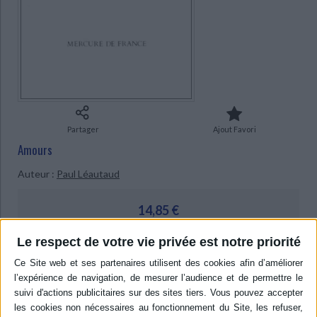
Ecologie - Environnement
Danse
Religions - Spiritualités
Bibliothèque de la Pléiade
Critique et histoire littéraire
Histoire de France
Biographies historiques
Classiques scolaires
Littérature ancienne et médiévale
Histoire - Généralités
Histoire des pays
Littérature de voyage
Audio - Livres lus
Histoire ancienne
Géographie
Littérature en version originale
Humour
Culture scientifique
Partager
Ajout Favori
Amours
Auteur :
Paul Léautaud
14,85 €
Article indisponible
Le respect de votre vie privée est notre priorité
Livraison à partir de 0,01 €
-5 %
Retrait en magasin avec la carte Mollat
en savoir plus