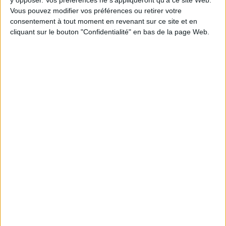
Épaisseur: 1.3 cm
Vous pouvez modifier vos préférences ou retirer votre
Poids: 182 g
consentement à tout moment en revenant sur ce site et en
cliquant sur le bouton "Confidentialité" en bas de la page Web.
Découvrez nos Newsletters Mollat !
JE M'INSCRIS
Informations pratiques
Conditions d'utilisation du site
Qui sommes-nous
Mentions Légales
Frais de port & Livraison
Conditions Générales de Vente
À votre service
Offres d'emploi