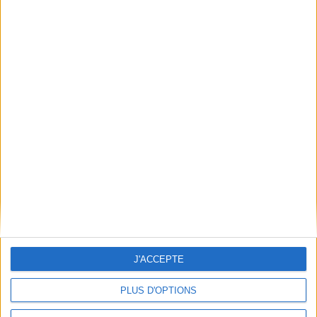
Qui sommes-nous
Mentions Légales
Frais de port & Livraison
Conditions Générales de Vente
À votre service
Offres d'emploi
Offres Partenaires
À découvrir
FeniXX
EDRLab
RetroNews
BnF : portail des métiers du livre
Cercle de la librairie
J'ACCEPTE
Les chèques cadeaux Mollat
Contact
Horaires
PLUS D'OPTIONS
Librairie Mollat
La librairie Mollat vous accueille