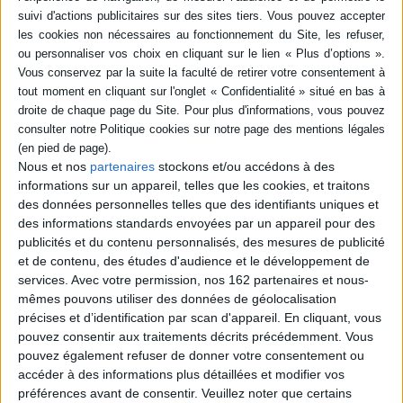
ACHETER EN NUMÉRIQUE
Résumé
Fruit d'une expérience internationale originale qui réunit étudiants,
professeurs et experts en architecture de paysage, en architecture, en
urbanisme et en études touristiques, ce livre raconte le travail
d'expérimentation sur la réhabilitation paysagère des carrières de
Nous et nos
partenaires
stockons et/ou accédons à des
Mahdia... ©Electre 2026
informations sur un appareil, telles que les cookies, et traitons
Fiche Technique
des données personnelles telles que des identifiants uniques et
des informations standards envoyées par un appareil pour des
Paru le :
05/02/2009
publicités et du contenu personnalisés, des mesures de publicité
Thématique :
Autres réalisations architecturales
et de contenu, des études d'audience et le développement de
Auteur(s) :
Non précisé.
services.
Avec votre permission, nos 162 partenaires et nous-
mêmes pouvons utiliser des données de géolocalisation
Éditeur(s) :
Presses de l'Université de Montréal
précises et d’identification par scan d'appareil. En cliquant, vous
Collection(s) :
Non précisé.
pouvez consentir aux traitements décrits précédemment. Vous
Contributeur(s) :
Editeur scientifique (ou intellectuel) : Philippe
pouvez également refuser de donner votre consentement ou
Poullaouec-Gonidec
accéder à des informations plus détaillées et modifier vos
Série(s) :
Non précisé.
préférences avant de consentir.
Veuillez noter que certains