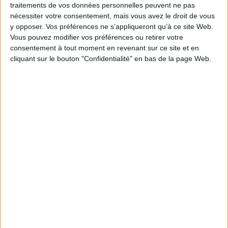
traitements de vos données personnelles peuvent ne pas
ISBN :
978-2-7606-2063-6
nécessiter votre consentement, mais vous avez le droit de vous
y opposer. Vos préférences ne s'appliqueront qu’à ce site Web.
EAN13 :
9782760620636
Vous pouvez modifier vos préférences ou retirer votre
Reliure :
Broché
consentement à tout moment en revenant sur ce site et en
cliquant sur le bouton "Confidentialité" en bas de la page Web.
Pages :
150
Hauteur: 20.0 cm / Largeur 20.0 cm
Épaisseur: 1.3 cm
Poids: 489 g
Découvrez nos Newsletters Mollat !
JE M'INSCRIS
Informations pratiques
Conditions d'utilisation du site