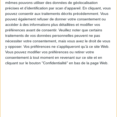
mêmes pouvons utiliser des données de géolocalisation
liées à l'essence de la musique et à l'ontologie de l'oeuvre
précises et d’identification par scan d'appareil. En cliquant, vous
musicale. Structure esthétique fermée sur soi, l'oeuvre musicale
ne saurait se réduire ni à la partition, ni à l'exécution, ni aux
pouvez consentir aux traitements décrits précédemment. Vous
phénomènes sonores, ni aux états mentaux du musicien ou de
pouvez également refuser de donner votre consentement ou
l'auditeur.
accéder à des informations plus détaillées et modifier vos
À l'origine de ces deux dimensions, la pensée de Schloezer s'élargit
préférences avant de consentir.
Veuillez noter que certains
encore pour s'étendre à la philosophie de l'art elle-même
préoccupée de la nature et des opérations de toute oeuvre d'art ;
traitements de vos données personnelles peuvent ne pas
de la position du récepteur ; du travail du créateur et du sens de la
nécessiter votre consentement, mais vous avez le droit de vous
signification que l'artiste met en oeuvre.
y opposer. Vos préférences ne s'appliqueront qu’à ce site Web.
Fiche Technique
Vous pouvez modifier vos préférences ou retirer votre
consentement à tout moment en revenant sur ce site et en
Paru le :
06/05/2009
cliquant sur le bouton "Confidentialité" en bas de la page Web.
Thématique :
Histoire de la musique, Essais
Auteur(s) :
Auteur :
Boris de Schloezer
Éditeur(s) :
Presses universitaires de Rennes
Collection(s) :
Aesthetica
Contributeur(s) :
Editeur scientifique (ou intellectuel) : Pierre-Henry
Frangne - Postfacier : Gaëtan Picon
Série(s) :
Non précisé.
ISBN :
978-2-7535-0735-7