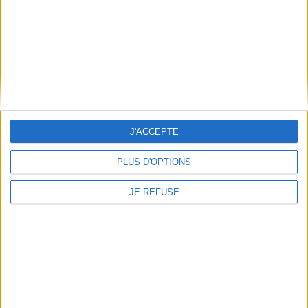
Mentions Légales
Frais de port & Livraison
Conditions Générales de Vente
À votre service
Offres d'emploi
Offres Partenaires
À découvrir
J'ACCEPTE
FeniXX
PLUS D'OPTIONS
EDRLab
RetroNews
JE REFUSE
BnF : portail des métiers du livre
Cercle de la librairie
Les chèques cadeaux Mollat
Contact
Horaires
Librairie Mollat
La librairie Mollat vous accueille
15 rue Vital-Carles
Du lundi au samedi de 10h à 20h et
33 080 Bordeaux Cedex
tous les dimanches de 14h à 19h