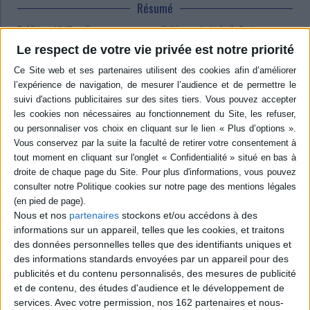
Résumé
Publié en 1947, ce livre propose une esthétique générale de l'art sonore
fondée sur des notions telles que la pensée concrète, le moi mythique, la
Le respect de votre vie privée est notre priorité
présence transparente et la connaissance érotique de l'oeuvre. L'essai
procède d'une réflexion systématique sur les compositions de Bach et
s'efforce de maintenir avec elles un contact étroit. ©Electre 2026
Quatrième de couverture
Introduction à J.-S. Bach
Essai d'esthétique musicale
Ce livre est la réédition (avec présentation, bibliographie, index et un texte
de Gaëtan Picon) d'un grand livre de philosophie de l'art beaucoup trop
méconnu. Écrit pendant la Seconde Guerre mondiale dans le sillage de la
phénoménologie d'Edmund Husserl et de Roman Ingarden, il entend
refonder la pensée musicale en superposant 3 dimensions :
Nous et nos
partenaires
stockons et/ou accédons à des
Cette refondation de la pensée musicale se veut
informations sur un appareil, telles que les cookies, et traitons
systématiquement adossée à l'analyse de la musique de Jean-
des données personnelles telles que des identifiants uniques et
Sébastien Bach. Cette dernière constitue le socle sur lequel une
des informations standards envoyées par un appareil pour des
pensée de la musique ne se veut pas une pure construction
publicités et du contenu personnalisés, des mesures de publicité
abstraite mais se déploie comme un instrument de connaissance
qui s'essaye et s'éprouve.
et de contenu, des études d'audience et le développement de
Plus profondément, cette refondation se donne pour tâche
services.
Avec votre permission, nos 162 partenaires et nous-
d'envelopper de façon transhistorique l'ensemble des questions