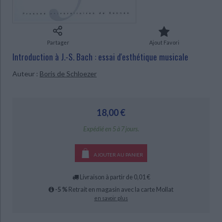
Ecologie - Environnement
Danse
Religions - Spiritualités
Bibliothèque de la Pléiade
Critique et histoire littéraire
Histoire de France
Biographies historiques
Classiques scolaires
Littérature ancienne et médiévale
CHARGEMENT...
Histoire - Généralités
Histoire des pays
Partager
Ajout Favori
Littérature de voyage
Audio - Livres lus
Introduction à J.-S. Bach : essai d'esthétique musicale
Histoire ancienne
Géographie
Littérature en version originale
Humour
Auteur :
Boris de Schloezer
Culture scientifique
18,00 €
Expédié en 5 à 7 jours.
AJOUTER AU PANIER
Livraison à partir de 0,01 €
-5 %
Retrait en magasin avec la carte Mollat
en savoir plus