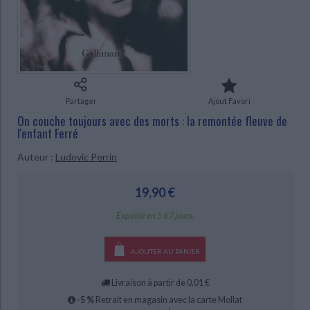
Ecologie - Environnement
Danse
Religions - Spiritualités
Bibliothèque de la Pléiade
Critique et histoire littéraire
Histoire de France
Biographies historiques
Classiques scolaires
Littérature ancienne et médiévale
CHARGEMENT...
Histoire - Généralités
Histoire des pays
Littérature de voyage
Audio - Livres lus
Histoire ancienne
Géographie
Littérature en version originale
Humour
Partager
Ajout Favori
Culture scientifique
On couche toujours avec des morts : la remontée fleuve de
l'enfant Ferré
Auteur :
Ludovic Perrin
19,90 €
Expédié en 5 à 7 jours.
AJOUTER AU PANIER
Livraison à partir de 0,01 €
-5 %
Retrait en magasin avec la carte Mollat