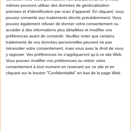
songer à une nouvelle cigarette, il n'a fait qu'une chose : il n'a pas quitté des
mêmes pouvons utiliser des données de géolocalisation
yeux le rétroviseur. Il craignait qu'elle ne le suivre. Elle ne le suivait pas. Le
précises et d’identification par scan d'appareil. En cliquant, vous
kilomètres suivants l'ont confirmé après Gourdon, Sarlat et d'autres villes
encore : il partait sans elle. À un moment, il a songé à faire demi-tour, mais
pouvez consentir aux traitements décrits précédemment. Vous
déjà il était trop tard. Il ne pouvait plus revenir en arrière. Il s'était laissé
pouvez également refuser de donner votre consentement ou
surprendre par cette ivresse entêtante que guettent les gamins avant de
accéder à des informations plus détaillées et modifier vos
faire une grosse bêtise. Cet homme qui n'avait jamais eu peur de la feuille
préférences avant de consentir.
Veuillez noter que certains
blanche crut, un instant, que la vie pouvait se réinventer. Mais on ne quitte
pas vingt ans d'amour, vingt ans de construction commune, sur un coup de
traitements de vos données personnelles peuvent ne pas
tête ! Non... et en même temps... comment est-ce, la vie en dessous ? Est-
nécessiter votre consentement, mais vous avez le droit de vous
ce long ? loi ? profond ? Il s'est posté au bord du précipice et a fermé les
y opposer. Vos préférences ne s'appliqueront qu’à ce site Web.
yeux. »
Vous pouvez modifier vos préférences ou retirer votre
Il était une fois un homme qui vivait avec des singes. Il était une fois Léo
consentement à tout moment en revenant sur ce site et en
Ferré. Voici son histoire. Voici
une
de ses histoires.
cliquant sur le bouton "Confidentialité" en bas de la page Web.
Fiche Technique
Paru le :
15/05/2013
Thématique :
Biographies de chanteurs
Auteur(s) :
Auteur :
Ludovic Perrin
Éditeur(s) :
Gallimard
Collection(s) :
Non précisé.
Série(s) :
Non précisé.