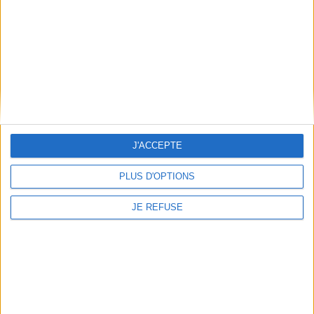
Qui sommes-nous
Mentions Légales
Frais de port & Livraison
Conditions Générales de Vente
À votre service
Offres d'emploi
Offres Partenaires
J'ACCEPTE
À découvrir
FeniXX
PLUS D'OPTIONS
EDRLab
RetroNews
JE REFUSE
BnF : portail des métiers du livre
Cercle de la librairie
Les chèques cadeaux Mollat
Contact
Horaires
Librairie Mollat
La librairie Mollat vous accueille