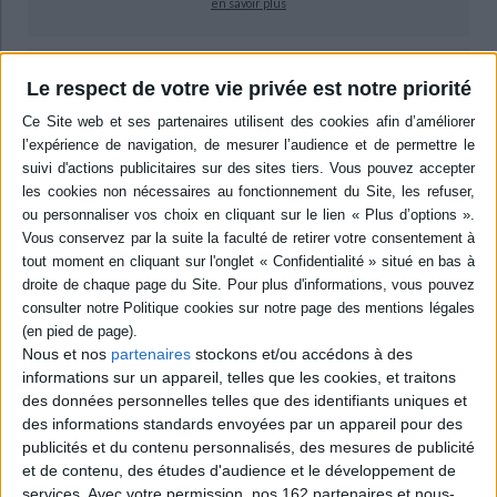
en savoir plus
epub
Le respect de votre vie privée est notre priorité
13,99 €
Protection: Adobe DRM
ACHETER EN NUMÉRIQUE
Résumé
L. Perrin retrace le parcours hors du commun du poète et chanteur L.
Ferré en décryptant certaines de ses phrases ou de ses comportements,
en questionnant les proches, les enfants, etc., afin de mieux comprendre
l'homme qui se cachait derrière l'artiste. ©Electre 2026
Nous et nos
partenaires
stockons et/ou accédons à des
Quatrième de couverture
informations sur un appareil, telles que les cookies, et traitons
des données personnelles telles que des identifiants uniques et
On couche toujours avec des morts
des informations standards envoyées par un appareil pour des
La remontée fleuve de l'enfant ferré
publicités et du contenu personnalisés, des mesures de publicité
« Le premier kilomètre fut le plus dur. S'il avait dû marcher, il aurait
et de contenu, des études d'audience et le développement de
trébuché. Pour la première fois peut-être, il partait seul. Bien avant de
services.
Avec votre permission, nos 162 partenaires et nous-