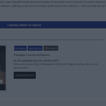
érité. Jean-Claude Yon promène le lecteur d'une main sûre à travers le vaste répertoi
créateurs satiriques de tous les temps et de toutes les cultures », selon le mot de Karl
Contenus Mollat en relation
Musique
Spectacles
Offenbach
Paysages / La vie parisienne
du 23 septembre au 1er octobre 2017
Rencontre avec Marc Minkowski et Vincent Huguet autour de « La vie
parisienne ».
EN SAVOIR PLUS