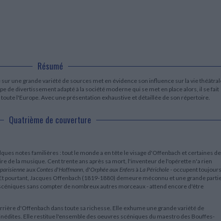
LITTÉRATURE DE VOYAGE
Dictionnaires Français
Histoire moderne
Relations et politiques
internationales
Dictionnaires Bilingues
Récits des voyageurs et des
Histoire contemporaine
explorateurs
Sécurité nationale - Défense
Langues universitaires -
BIOGRAPHIES HISTORIQUES
Dictionnaires et méthodes
ECOLOGIE - ENVIRONNEMENT
Biographies historiques
Méthodes Langues Grand public
Ecologie
Français langues étrangères
HISTOIRE - GÉNÉRALITÉS
Résumé
Historiographie
Etudes historiques
 sur une grande variété de sources met en évidence son influence sur la vie théâtral
pe de divertissement adapté à la société moderne qui se met en place alors, il se fait
Généalogie - Héraldique
s toute l'Europe. Avec une présentation exhaustive et détaillée de son répertoire.
Franc-maçonnerie
Quatrième de couverture
ues notes familières : tout le monde a en tête le visage d'Offenbach et certaines de
ire de la musique. Cent trente ans après sa mort, l'inventeur de l'opérette n'a rien
 parisienne
aux
Contes d'Hoffmann
, d'
Orphée aux Enfers
à
La Périchole
- occupent toujour
. Et pourtant, Jacques Offenbach (1819-1880) demeure méconnu et une grande parti
 scéniques sans compter de nombreux autres morceaux - attend encore d'être
carrière d'Offenbach dans toute sa richesse. Elle exhume une grande variété de
nédites. Elle restitue l'ensemble des oeuvres scéniques du maestro des Bouffes-