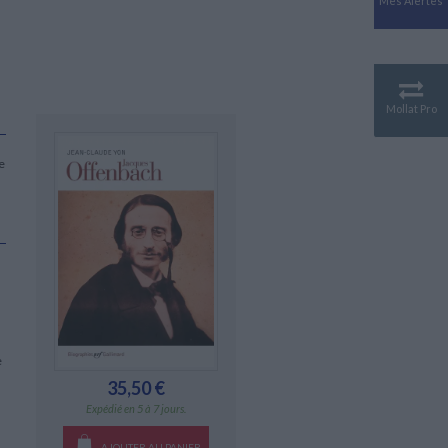
Mes Alertes
Antiquité
Mythologies
GÉOGRAPHIE
Géographie - Démographie -
Territoire
Mollat Pro
CULTURE SCIENTIFIQUE
Essais scientifique
e
Astronomie
s
e
35,50 €
Expédié en 5 à 7 jours.
AJOUTER AU PANIER