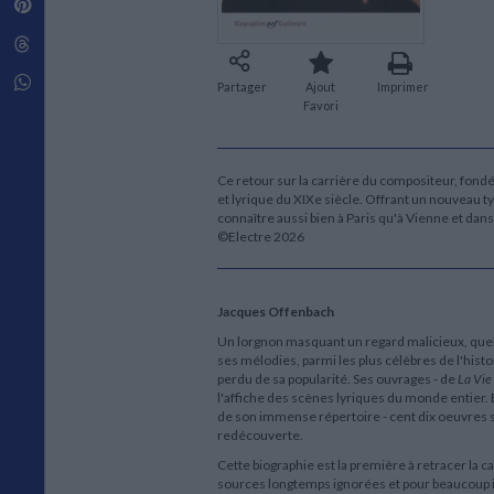
Pinterest
Techniques de construction
SCIENCE FICTION ET FANTASY
Vie familiale
Disciplines paramédicales
Matériaux de l’architecture
Littérature SF et Fantasy
Threads
Ouvrages Généraux
Urbanisme
SOCIOLOGIE
Sociologie générale
Whatsapp
Partager
Ajout
Imprimer
Travail social
Favori
Santé et société
ETHNOLOGIE
Ce retour sur la carrière du compositeur, fondé
Anthropologie
et lyrique du XIXe siècle. Offrant un nouveau ty
Ethnologie par pays
connaître aussi bien à Paris qu'à Vienne et dan
©Electre 2026
Jacques Offenbach
Un lorgnon masquant un regard malicieux, quelq
ses mélodies, parmi les plus célèbres de l'histo
perdu de sa popularité. Ses ouvrages - de
La Vie
l'affiche des scènes lyriques du monde entier
de son immense répertoire - cent dix oeuvres
redécouverte.
Cette biographie est la première à retracer la 
sources longtemps ignorées et pour beaucoup i