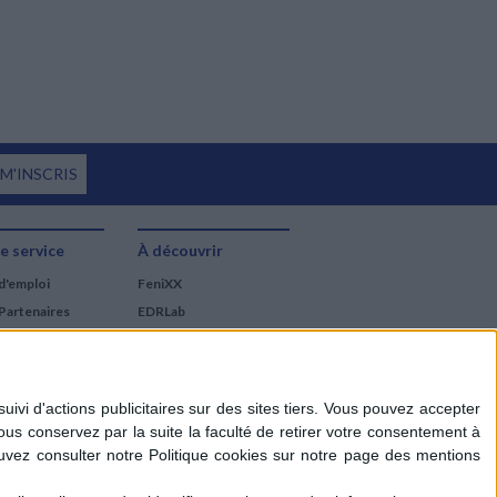
 M'INSCRIS
e service
À découvrir
d'emploi
FeniXX
Partenaires
EDRLab
RetroNews
BnF : portail des métiers
du livre
Cercle de la librairie
Les chèques cadeaux
Mollat