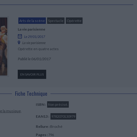
Arts de la scène
Spectacle
Opérette
La vie parisienne
Le 29/01/2017
La vie parisienne
Opérette en quatre actes
Publié le 06/01/2017
EN SAVOIR PLUS
Fiche Technique
ISBN :
Non précisé.
de la musique,
EAN13 :
9782070130979
Reliure :
Broché
Pages :
796