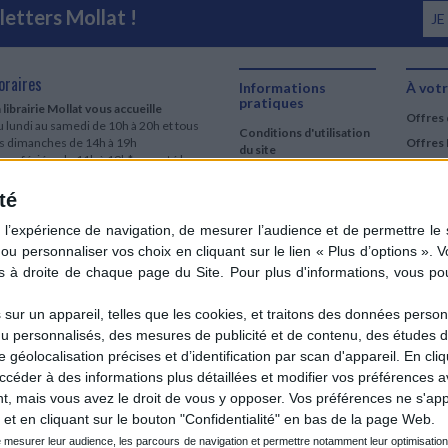
etters Mollat !
JE
oraires
Informations
À votr
pratiques
 librairie Mollat vous accueille
Offres 
 lundi au samedi de 10h à 20h et tous
Conditions d'utilisation
es dimanches de 14h à 19h
Offres 
du site
urs fériés : de 11h à 19h* excepté le
Qui sommes-nous
r mai, le 25 décembre et le 1er janvier
Si le jour férié est un dimanche, de 14h
té
Mentions Légales
 19h
Frais de port & Livraison
 clic et collecte est ouvert
Conditions Générales
 lundi au samedi de 9h30 à 20h et tous
de Vente
es dimanches de 14h à 19h
ur fériés : tous les jours fériés de 11h à
9h* excepté le 1er mai, le 25 décembre
ur un appareil, telles que les cookies, et traitons des données personn
 le 1er janvier
nu personnalisés, des mesures de publicité et de contenu, des études 
Si le jour férié est un dimanche de 14h à
éolocalisation précises et d’identification par scan d'appareil. En cl
9h
der à des informations plus détaillées et modifier vos préférences av
ir le détail des horaires & accès
 mais vous avez le droit de vous y opposer. Vos préférences ne s'app
et en cliquant sur le bouton "Confidentialité" en bas de la page Web.