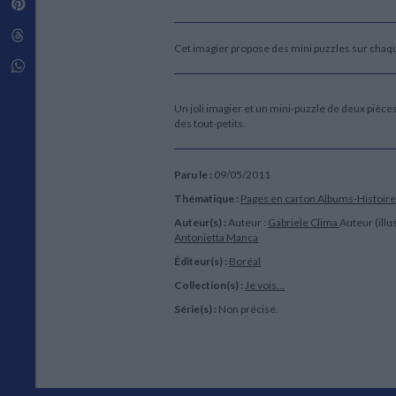
Pinterest
Techniques de construction
SCIENCE FICTION ET FANTASY
Vie familiale
Disciplines paramédicales
Matériaux de l’architecture
Littérature SF et Fantasy
Threads
Ouvrages Généraux
Urbanisme
SOCIOLOGIE
Cet imagier propose des mini puzzles sur chaq
Sociologie générale
Whatsapp
Travail social
Santé et société
Un joli imagier et un mini-puzzle de deux pièces
des tout-petits.
ETHNOLOGIE
Anthropologie
Ethnologie par pays
Paru le :
09/05/2011
Thématique :
Pages en carton
Albums-Histoire
Auteur(s) :
Auteur :
Gabriele Clima
Auteur (illus
Antonietta Manca
Éditeur(s) :
Boréal
Collection(s) :
Je vois...
Série(s) :
Non précisé.