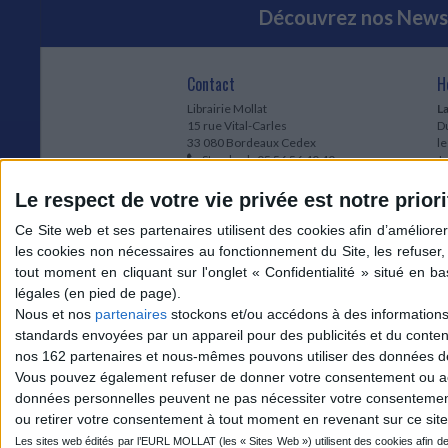
Découvrez nos Newsl
Contact
H
Librairie Mollat
La
15 rue Vital-Carles
Du
33 080 Bordeaux Cedex
l
Standard :
05 56 56 40 40
Jo
Service client mollat.com :
05 56 56 40
1e
83
* 
Le respect de votre vie privée est notre priori
Contactez-nous
à
Le
du
l
Jo
1
Nous et nos
partenaires
stockons et/ou accédons à des informations s
et
standards envoyées par un appareil pour des publicités et du conte
* 
nos 162 partenaires et nous-mêmes pouvons utiliser des données de g
1
Vous pouvez également refuser de donner votre consentement ou accé
Vo
données personnelles peuvent ne pas nécessiter votre consentement,
ou retirer votre consentement à tout moment en revenant sur ce site 
Mollat sur les réseaux