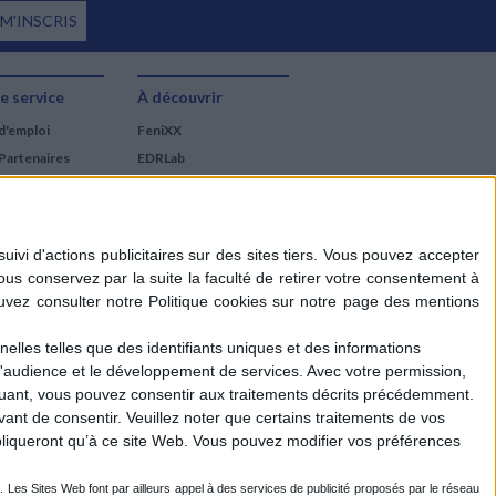
 M'INSCRIS
e service
À découvrir
d'emploi
FeniXX
Partenaires
EDRLab
RetroNews
BnF : portail des métiers
du livre
Cercle de la librairie
Les chèques cadeaux
Mollat
elles telles que des identifiants uniques et des informations
d'audience et le développement de services.
Avec votre permission,
iquant, vous pouvez consentir aux traitements décrits précédemment.
ant de consentir.
Veuillez noter que certains traitements de vos
liqueront qu’à ce site Web. Vous pouvez modifier vos préférences