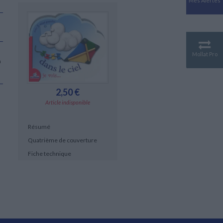
Mes Alertes
Antiquité
Mythologies
GÉOGRAPHIE
Géographie - Démographie -
Territoire
Mollat Pro
n
CULTURE SCIENTIFIQUE
Essais scientifique
Astronomie
2,50 €
Article indisponible
Résumé
Quatrième de couverture
Fiche technique