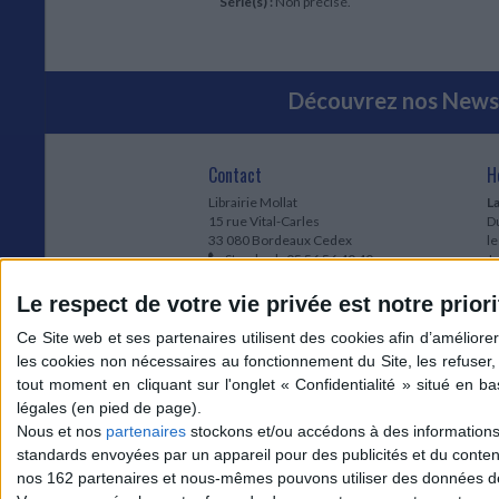
Série(s) :
Non précisé.
Découvrez nos Newsl
Contact
H
Librairie Mollat
La
15 rue Vital-Carles
Du
33 080 Bordeaux Cedex
l
Standard :
05 56 56 40 40
Jo
Service client mollat.com :
05 56 56 40
1e
83
* 
Le respect de votre vie privée est notre priori
Contactez-nous
à
Le
du
l
Jo
1
Nous et nos
partenaires
stockons et/ou accédons à des informations s
et
standards envoyées par un appareil pour des publicités et du conte
* 
nos 162 partenaires et nous-mêmes pouvons utiliser des données de g
1