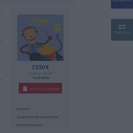
Mes Alertes
Antiquité
Mythologies
GÉOGRAPHIE
Géographie - Démographie -
Territoire
Mollat Pro
CULTURE SCIENTIFIQUE
Essais scientifique
Astronomie
13,50 €
Expédié en 24/48h*
*stock limité
AJOUTER AU PANIER
Résumé
Quatrième de couverture
Fiche technique