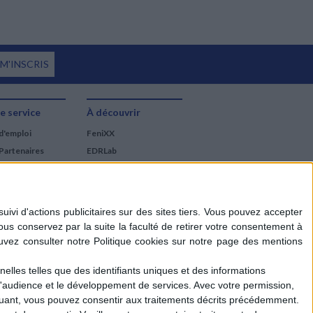
 M'INSCRIS
e service
À découvrir
d'emploi
FeniXX
Partenaires
EDRLab
RetroNews
BnF : portail des métiers
du livre
Cercle de la librairie
Les chèques cadeaux
Mollat
elles telles que des identifiants uniques et des informations
d'audience et le développement de services.
Avec votre permission,
iquant, vous pouvez consentir aux traitements décrits précédemment.