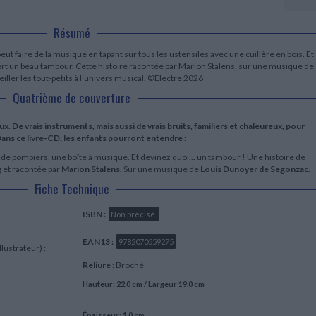
LITTÉRATURE DE VOYAGE
Dictionnaires Français
Histoire moderne
Relations et politiques
internationales
Dictionnaires Bilingues
Récits des voyageurs et des
Histoire contemporaine
Résumé
explorateurs
Sécurité nationale - Défense
Langues universitaires -
BIOGRAPHIES HISTORIQUES
Dictionnaires et méthodes
peut faire de la musique en tapant sur tous les ustensiles avec une cuillère en bois. Et
ECOLOGIE - ENVIRONNEMENT
Biographies historiques
Méthodes Langues Grand public
ert un beau tambour. Cette histoire racontée par Marion Stalens, sur une musique de
Ecologie
Français langues étrangères
ler les tout-petits à l'univers musical. ©Electre 2026
HISTOIRE - GÉNÉRALITÉS
Quatrième de couverture
Historiographie
Etudes historiques
x. De vrais instruments, mais aussi de vrais bruits, familiers et chaleureux, pour
Généalogie - Héraldique
. Dans ce livre-CD, les enfants pourront entendre :
Franc-maçonnerie
re de pompiers, une boîte à musique. Et devinez quoi... un tambour ! Une histoire de
g
et racontée par
Marion Stalens.
Sur une musique de
Louis Dunoyer de Segonzac.
Fiche Technique
ISBN :
Non précisé.
EAN13 :
9782070559275
llustrateur) :
Reliure :
Broché
Hauteur: 22.0 cm / Largeur 19.0 cm
Épaisseur: 1.0 cm