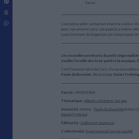
Pinterest
Techniques de construction
Favori
SCIENCE FICTION ET FANTASY
Vie familiale
Disciplines paramédicales
Matériaux de l’architecture
Littérature SF et Fantasy
Threads
Ouvrages Généraux
Urbanisme
SOCIOLOGIE
Sociologie générale
Whatsapp
Coco aime aider sa maman à faire la cuisine : il 
pour son anniversaire, son papa lui a même off
Travail social
Louis Dunoyer de Segonzac est conçue pour éveil
Santé et société
ETHNOLOGIE
Anthropologie
Les nouvelles aventures du petit singe malicieu
Ethnologie par pays
éveiller l'oreille des tout-petits à la musique
C'est l'anniversaire de Coco : il a eu une voitu
Paule du Bouchet,
illustrée par
Xavier Frehrin
Paru le :
09/09/2004
Thématique :
Albums-Histoires 1er age
Auteur(s) :
Auteur :
Paule Du Bouchet
Auteur (i
Xavier Frehring
Éditeur(s) :
Gallimard-Jeunesse
Collection(s) :
Eveil musical
Coco le ouistiti