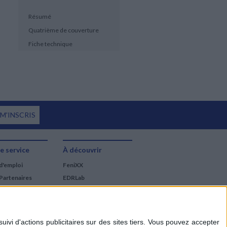
Résumé
Quatrième de couverture
Fiche technique
 M'INSCRIS
e service
À découvrir
d'emploi
FeniXX
Partenaires
EDRLab
RetroNews
BnF : portail des métiers
du livre
Cercle de la librairie