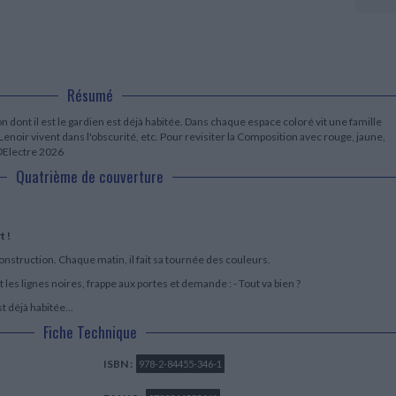
LITTÉRATURE DE VOYAGE
Dictionnaires Français
Histoire moderne
Relations et politiques
internationales
Dictionnaires Bilingues
Récits des voyageurs et des
Histoire contemporaine
explorateurs
Sécurité nationale - Défense
Langues universitaires -
BIOGRAPHIES HISTORIQUES
Dictionnaires et méthodes
ECOLOGIE - ENVIRONNEMENT
Biographies historiques
Méthodes Langues Grand public
Résumé
Ecologie
Français langues étrangères
HISTOIRE - GÉNÉRALITÉS
dont il est le gardien est déjà habitée. Dans chaque espace coloré vit une famille
Historiographie
s Lenoir vivent dans l'obscurité, etc. Pour revisiter la Composition avec rouge, jaune,
Etudes historiques
 ©Electre 2026
Généalogie - Héraldique
Quatrième de couverture
Franc-maçonnerie
t !
nstruction. Chaque matin, il fait sa tournée des couleurs.
t les lignes noires, frappe aux portes et demande : - Tout va bien ?
st déjà habitée...
Fiche Technique
ISBN :
978-2-84455-346-1