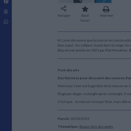
Pinterest
Techniques de construction
SCIENCE FICTION ET FANTASY
Vie familiale
Disciplines paramédicales
Matériaux de l’architecture
Littérature SF et Fantasy
Threads
Ouvrages Généraux
Urbanisme
SOCIOLOGIE
Partager
Ajout
Imprimer
Favori
Sociologie générale
Whatsapp
Travail social
Santé et société
M. Léon découvre que la maison en construction 
ETHNOLOGIE
bien à part : les Leblanc vivent dans la neige, le
Anthropologie
bleu et noir peinte en 1921 par Piet Mondrian.
Ethnologie par pays
Pont des arts
Des histoires pour découvrir des oeuvres d'ar
Monsieur Léon est le gardien de la maison en co
Étage par étage, rectangle après rectangle, il sui
C'est que... la maison n'est pas finie, mais elle e
Paru le :
05/03/2015
Thématique :
Beaux-Arts des petits