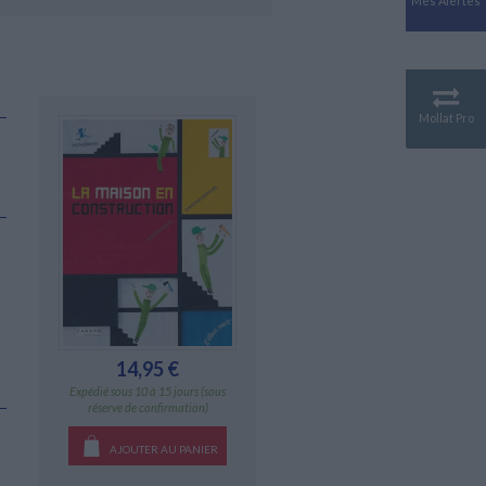
Mes Alertes
Antiquité
Mythologies
GÉOGRAPHIE
Géographie - Démographie -
Territoire
Mollat Pro
CULTURE SCIENTIFIQUE
Essais scientifique
Astronomie
14,95 €
Expédié sous 10 à 15 jours (sous
réserve de confirmation)
AJOUTER AU PANIER