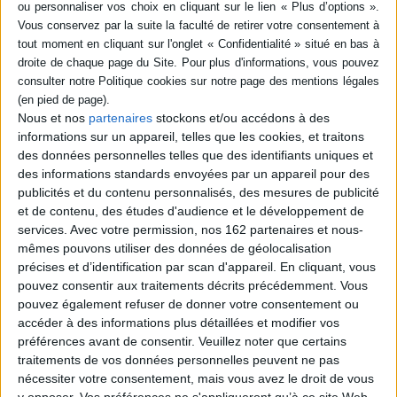
Un jeune garçon imagine un scénario catastrophe drôle avec une
opération de sauvetage riche en surprises. Un hymne au monde de
l'enfance et à la liberté d'être soi. ©Electre 2026
Fiche Technique
Paru le :
07/09/2016
Nous et nos
partenaires
stockons et/ou accédons à des
Thématique :
Albums de 3 à 6 ans
informations sur un appareil, telles que les cookies, et traitons
Auteur(s) :
Auteur :
Clémentine Beauvais
Auteur (illustrateur) :
Maisie
des données personnelles telles que des identifiants uniques et
Paradise Shearring
des informations standards envoyées par un appareil pour des
Éditeur(s) :
Sarbacane
publicités et du contenu personnalisés, des mesures de publicité
Collection(s) :
Non précisé.
et de contenu, des études d'audience et le développement de
Série(s) :
Non précisé.
services.
Avec votre permission, nos 162 partenaires et nous-
mêmes pouvons utiliser des données de géolocalisation
ISBN :
978-2-84865-899-5
précises et d’identification par scan d'appareil. En cliquant, vous
pouvez consentir aux traitements décrits précédemment. Vous
EAN13 :
9782848658995
pouvez également refuser de donner votre consentement ou
Reliure :
Cartonné
accéder à des informations plus détaillées et modifier vos
préférences avant de consentir.
Veuillez noter que certains
Pages :
24
traitements de vos données personnelles peuvent ne pas
Hauteur: 28.0 cm / Largeur 25.0 cm
nécessiter votre consentement, mais vous avez le droit de vous
y opposer. Vos préférences ne s'appliqueront qu’à ce site Web.