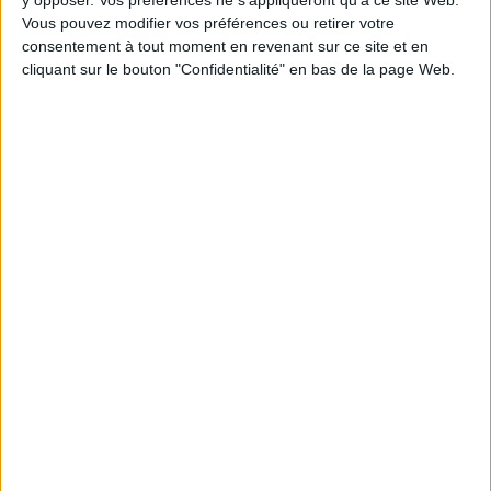
Épaisseur: 0.9 cm
Vous pouvez modifier vos préférences ou retirer votre
Poids: 448 g
consentement à tout moment en revenant sur ce site et en
cliquant sur le bouton "Confidentialité" en bas de la page Web.
Découvrez nos Newsletters Mollat !
JE M'INSCRIS
Informations pratiques
Conditions d'utilisation du site
Qui sommes-nous
Mentions Légales
Frais de port & Livraison
Conditions Générales de Vente
À votre service
Offres d'emploi