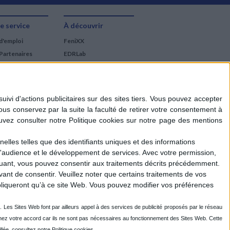
e service
À découvrir
d'emploi
FeniXX
Partenaires
EDRLab
RetroNews
BnF : portail des métiers
du livre
Cercle de la librairie
Les chèques cadeaux
Mollat
elles telles que des identifiants uniques et des informations
d'audience et le développement de services.
Avec votre permission,
iquant, vous pouvez consentir aux traitements décrits précédemment.
ant de consentir.
Veuillez noter que certains traitements de vos
liqueront qu’à ce site Web. Vous pouvez modifier vos préférences