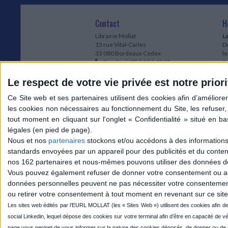
Contact
H
Librairie Mollat
La
15 rue Vital-Carles
Du
33 080 Bordeaux Cedex
l
Standard :
05 56 56 40 40
Jo
Service client mollat.com :
05 56 56 40
1e
83
* 
Le respect de votre vie privée est notre priori
Contactez-nous
à
Le
du
l
Jo
1
Nous et nos
partenaires
stockons et/ou accédons à des informations s
et
standards envoyées par un appareil pour des publicités et du conte
* 
nos 162 partenaires et nous-mêmes pouvons utiliser des données de g
1
Vous pouvez également refuser de donner votre consentement ou accé
Vo
données personnelles peuvent ne pas nécessiter votre consentement,
ou retirer votre consentement à tout moment en revenant sur ce site 
Mollat sur les réseaux