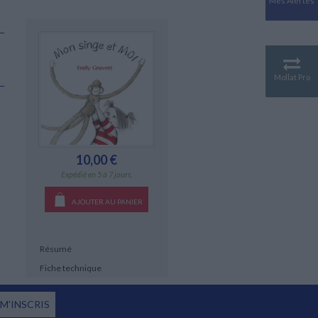
Mes Alertes
Antiquité
Mythologies
GÉOGRAPHIE
Géographie - Démographie -
Territoire
Mollat Pro
CULTURE SCIENTIFIQUE
Essais scientifique
Astronomie
10,00 €
Expédié en 5 à 7 jours.
AJOUTER AU PANIER
Résumé
Fiche technique
 M'INSCRIS