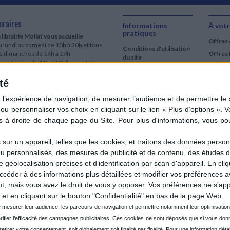
oraires
Informations
À votr
pratiques
 librairie Mollat vous accueille
Offres 
 lundi au samedi de 10h à 20h et tous
Conditions d'utilisation
es dimanches de 14h à 19h
Offres 
du site
urs fériés : de 11h à 19h* excepté le
Qui sommes-nous
r mai, le 25 décembre et le 1er janvier
Si le jour férié est un dimanche, de 14h
té
Mentions Légales
 19h
Frais de port & Livraison
 clic et collecte est ouvert
Conditions Générales
 lundi au samedi de 9h30 à 20h et tous
de Vente
es dimanches de 14h à 19h
ur fériés : tous les jours fériés de 11h à
9h* excepté le 1er mai, le 25 décembre
ur un appareil, telles que les cookies, et traitons des données personn
 le 1er janvier
nu personnalisés, des mesures de publicité et de contenu, des études 
Si le jour férié est un dimanche de 14h à
éolocalisation précises et d’identification par scan d'appareil. En cl
9h
der à des informations plus détaillées et modifier vos préférences av
ir le détail des horaires & accès
 mais vous avez le droit de vous y opposer. Vos préférences ne s'app
et en cliquant sur le bouton "Confidentialité" en bas de la page Web.