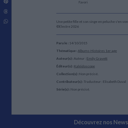
Pinterest
Techniques de construction
Favori
SCIENCE FICTION ET FANTASY
Vie familiale
Disciplines paramédicales
Matériaux de l’architecture
Littérature SF et Fantasy
Threads
Ouvrages Généraux
Urbanisme
SOCIOLOGIE
Sociologie générale
Whatsapp
Une petite fille et son singe en peluche s'en v
©Electre 2026
Travail social
Santé et société
ETHNOLOGIE
Paru le :
14/10/2015
Anthropologie
Thématique :
Albums-Histoires 1er age
Ethnologie par pays
Auteur(s) :
Auteur :
Emily Gravett
Éditeur(s) :
Kaléidoscope
Collection(s) :
Non précisé.
Contributeur(s) :
Traducteur : Elisabeth Duval
Série(s) :
Non précisé.
Découvrez nos Newsl