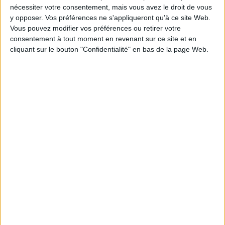
nécessiter votre consentement, mais vous avez le droit de vous
Reliure :
Cartonné
y opposer. Vos préférences ne s'appliqueront qu’à ce site Web.
Vous pouvez modifier vos préférences ou retirer votre
Pages :
26
consentement à tout moment en revenant sur ce site et en
Hauteur: 27.0 cm / Largeur 29.0 cm
cliquant sur le bouton "Confidentialité" en bas de la page Web.
Épaisseur: 0.9 cm
Poids: 467 g
Découvrez nos Newsletters Mollat !
JE M'INSCRIS
Informations pratiques
Conditions d'utilisation du site
Qui sommes-nous
Mentions Légales
Frais de port & Livraison