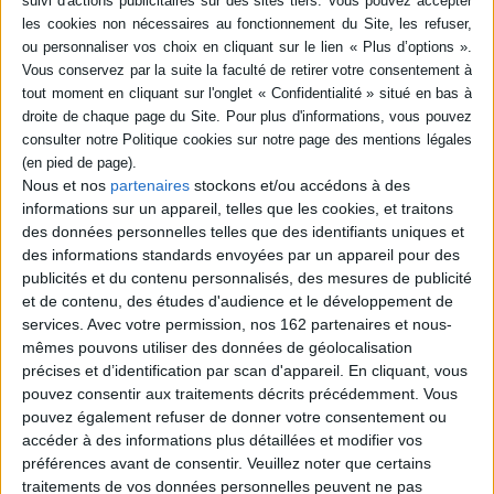
loup lui promet de ne plus jamais manger d'animaux mais le régime
végétarien ne lui convient pas. Il maigrit tant que la petite fille le délie de sa
promesse et lui interdit de s'attaquer aux petits enfants. ©Electre 2026
Quatrième de couverture
Marlaguette
cueillait des champignons dans les bois, quand une grosse
bête grise, avec des oreilles pointues, sauta sur elle et l'emporta pour la
manger.
Rien ne laissait présager que de cette rencontre naîtrait une belle amitié
Nous et nos
partenaires
stockons et/ou accédons à des
entre un loup et une petite fille...
informations sur un appareil, telles que les cookies, et traitons
Fiche Technique
des données personnelles telles que des identifiants uniques et
des informations standards envoyées par un appareil pour des
Paru le :
06/11/2013
publicités et du contenu personnalisés, des mesures de publicité
Thématique :
Albums de 3 à 6 ans
et de contenu, des études d'audience et le développement de
services.
Avec votre permission, nos 162 partenaires et nous-
Auteur(s) :
Auteur :
Marie Colmont
Auteur (illustrateur) :
Olivier Tallec
mêmes pouvons utiliser des données de géolocalisation
Éditeur(s) :
Père Castor-Flammarion
précises et d’identification par scan d'appareil. En cliquant, vous
Collection(s) :
Les albums du Père Castor
Albums cartonnés
pouvez consentir aux traitements décrits précédemment. Vous
Série(s) :
Non précisé.
pouvez également refuser de donner votre consentement ou
accéder à des informations plus détaillées et modifier vos
ISBN :
978-2-08-128694-8
préférences avant de consentir.
Veuillez noter que certains
traitements de vos données personnelles peuvent ne pas
EAN13 :
9782081286948