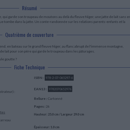
LITTÉRATURE DE VOYAGE
Dictionnaires Français
Histoire moderne
Relations et politiques
Résumé
internationales
Dictionnaires Bilingues
Récits des voyageurs et des
Histoire contemporaine
explorateurs
Sécurité nationale - Défense
Langues universitaires -
 qui garde son troupeau de moutons au delà du fleuve Niger, une jatte de lait sans e
BIOGRAPHIES HISTORIQUES
Dictionnaires et méthodes
e tombe dans la jatte. Un conte-randonnée sur les relations parents-enfants et la
ECOLOGIE - ENVIRONNEMENT
Biographies historiques
Méthodes Langues Grand public
Ecologie
Français langues étrangères
Quatrième de couverture
HISTOIRE - GÉNÉRALITÉS
Historiographie
end, en bateau sur le grand fleuve Niger, au flanc abrupt de l'immense montagne,
Etudes historiques
de lait pour son père qui garde le troupeau dans les pâturages.
Généalogie - Héraldique
Franc-maçonnerie
ule goutte ?
Fiche Technique
ISBN :
978-2-07-065297-6
EAN13 :
9782070652976
strateur) :
Reliure :
Cartonné
Pages :
26
rtes
Hauteur: 25.0 cm / Largeur 29.0 cm
Barreau
Épaisseur: 1.0 cm