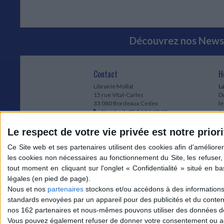
Découvrez nos Newsl
Contact
H
Librairie Mollat
La
15 rue Vital-Carles
Du
33 080 Bordeaux Cedex
l
Standard :
05 56 56 40 40
Jo
Service client mollat.com :
05 56 56 40
1e
83
* 
Le respect de votre vie privée est notre priori
Contactez-nous
à
Le
du
l
Jo
1
Nous et nos
partenaires
stockons et/ou accédons à des informations s
et
standards envoyées par un appareil pour des publicités et du conte
* 
nos 162 partenaires et nous-mêmes pouvons utiliser des données de g
1
Vous pouvez également refuser de donner votre consentement ou accé