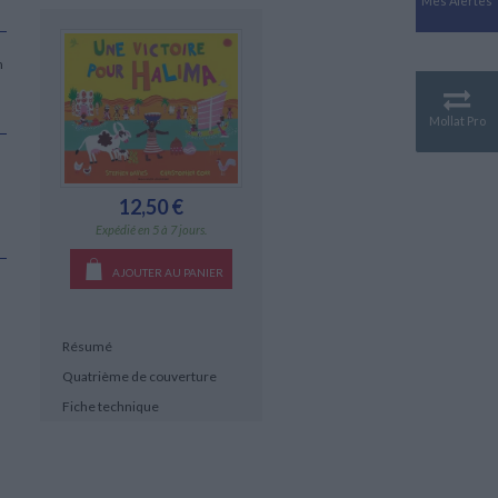
Mes Alertes
Antiquité
Mythologies
n
GÉOGRAPHIE
Géographie - Démographie -
Territoire
Mollat Pro
CULTURE SCIENTIFIQUE
Essais scientifique
Astronomie
12,50 €
Expédié en 5 à 7 jours.
AJOUTER AU PANIER
Résumé
Quatrième de couverture
Fiche technique