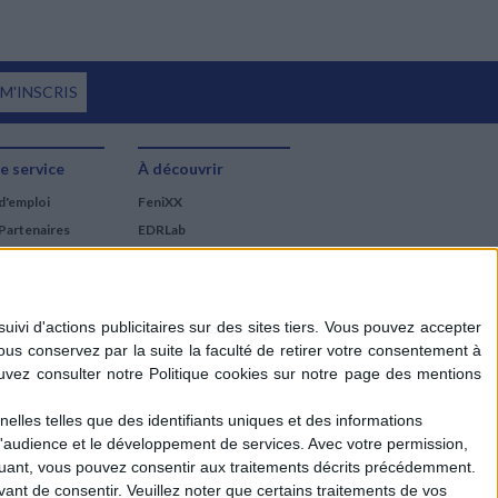
 M'INSCRIS
e service
À découvrir
d'emploi
FeniXX
Partenaires
EDRLab
RetroNews
BnF : portail des métiers
du livre
Cercle de la librairie
Les chèques cadeaux
Mollat
elles telles que des identifiants uniques et des informations
d'audience et le développement de services.
Avec votre permission,
iquant, vous pouvez consentir aux traitements décrits précédemment.
ant de consentir.
Veuillez noter que certains traitements de vos