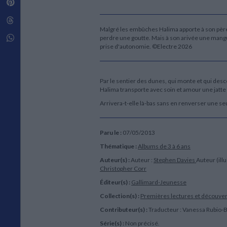
Pinterest
Techniques de construction
SCIENCE FICTION ET FANTASY
Vie familiale
Disciplines paramédicales
Matériaux de l’architecture
Littérature SF et Fantasy
Threads
Ouvrages Généraux
Urbanisme
SOCIOLOGIE
Malgré les embûches Halima apporte à son père,
Sociologie générale
Whatsapp
perdre une goutte. Mais à son arivée une mangu
prise d'autonomie. ©Electre 2026
Travail social
Santé et société
ETHNOLOGIE
Par le sentier des dunes, qui monte et qui desc
Anthropologie
Halima transporte avec soin et amour une jatte 
Ethnologie par pays
Arrivera-t-elle là-bas sans en renverser une se
Paru le :
07/05/2013
Thématique :
Albums de 3 à 6 ans
Auteur(s) :
Auteur :
Stephen Davies
Auteur (illu
Christopher Corr
Éditeur(s) :
Gallimard-Jeunesse
Collection(s) :
Premières lectures et découve
Contributeur(s) :
Traducteur : Vanessa Rubio-
Série(s) :
Non précisé.