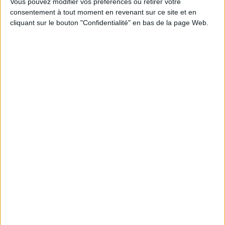
Vous pouvez modifier vos préférences ou retirer votre
consentement à tout moment en revenant sur ce site et en
Découvrez nos Newsletters Mollat !
cliquant sur le bouton "Confidentialité" en bas de la page Web.
JE M'INSCRIS
Informations pratiques
Conditions d'utilisation du site
Qui sommes-nous
Mentions Légales
Frais de port & Livraison
Conditions Générales de Vente
À votre service
Offres d'emploi
Offres Partenaires
À découvrir