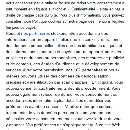
2026
Fiche Technique
Paru le :
30/01/2014
Thématique :
Albums-Histoires 1er age
Nous et nos
partenaires
stockons et/ou accédons à des
Auteur(s) :
Auteur :
Romuald
informations sur un appareil, telles que les cookies, et traitons
Éditeur(s) :
Gallimard-Jeunesse Giboulées
des données personnelles telles que des identifiants uniques et
Collection(s) :
Les Pyjamasques
des informations standards envoyées par un appareil pour des
Série(s) :
Les Pyjamasques
publicités et du contenu personnalisés, des mesures de publicité
et de contenu, des études d'audience et le développement de
ISBN :
978-2-07-065296-9
services.
Avec votre permission, nos 162 partenaires et nous-
mêmes pouvons utiliser des données de géolocalisation
EAN13 :
9782070652969
précises et d’identification par scan d'appareil. En cliquant, vous
Reliure :
Cartonné
pouvez consentir aux traitements décrits précédemment. Vous
pouvez également refuser de donner votre consentement ou
Pages :
28
accéder à des informations plus détaillées et modifier vos
Hauteur: 21.0 cm / Largeur 23.0 cm
préférences avant de consentir.
Veuillez noter que certains
traitements de vos données personnelles peuvent ne pas
Épaisseur: 0.6 cm
nécessiter votre consentement, mais vous avez le droit de vous
Poids: 246 g
y opposer. Vos préférences ne s'appliqueront qu’à ce site Web.