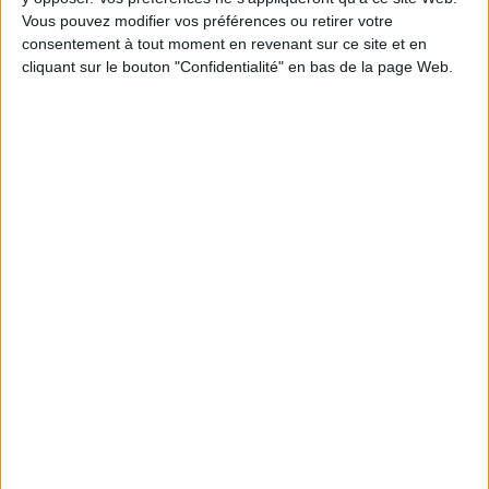
Épaisseur: 0.8 cm
Vous pouvez modifier vos préférences ou retirer votre
Poids: 336 g
consentement à tout moment en revenant sur ce site et en
cliquant sur le bouton "Confidentialité" en bas de la page Web.
Découvrez nos Newsletters Mollat !
JE M'INSCRIS
Informations pratiques
Conditions d'utilisation du site
Qui sommes-nous
Mentions Légales
Frais de port & Livraison
Conditions Générales de Vente
À votre service
Offres d'emploi
Offres Partenaires