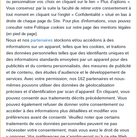
Résumé
Gauthier sent qu'un petit pet va vite arriver. Il cherche donc un endroit
discret où se cacher... ©Electre 2026
Fiche Technique
Paru le :
04/11/2009
Nous et nos
partenaires
stockons et/ou accédons à des
Thématique :
Albums de 3 à 6 ans
informations sur un appareil, telles que les cookies, et traitons
Auteur(s) :
Auteur :
Géraldine Collet
Auteur (illustrateur) :
Arnaud Boutin
des données personnelles telles que des identifiants uniques et
des informations standards envoyées par un appareil pour des
Éditeur(s) :
P'tit Glénat
publicités et du contenu personnalisés, des mesures de publicité
Collection(s) :
Vitamine
et de contenu, des études d'audience et le développement de
Série(s) :
Non précisé.
services.
Avec votre permission, nos 162 partenaires et nous-
mêmes pouvons utiliser des données de géolocalisation
ISBN :
978-2-7234-7161-9
précises et d’identification par scan d'appareil. En cliquant, vous
pouvez consentir aux traitements décrits précédemment. Vous
EAN13 :
9782723471619
pouvez également refuser de donner votre consentement ou
Reliure :
Cartonné
accéder à des informations plus détaillées et modifier vos
préférences avant de consentir.
Veuillez noter que certains
Pages :
32
traitements de vos données personnelles peuvent ne pas
Hauteur: 25.0 cm / Largeur 21.0 cm
nécessiter votre consentement, mais vous avez le droit de vous
y opposer. Vos préférences ne s'appliqueront qu’à ce site Web.