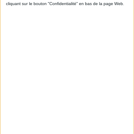
cliquant sur le bouton "Confidentialité" en bas de la page Web.
Informations pratiques
Conditions d'utilisation du site
Qui sommes-nous
Mentions Légales
Frais de port & Livraison
Conditions Générales de Vente
À votre service
Offres d'emploi
Offres Partenaires
À découvrir
FeniXX
EDRLab
RetroNews
BnF : portail des métiers du livre