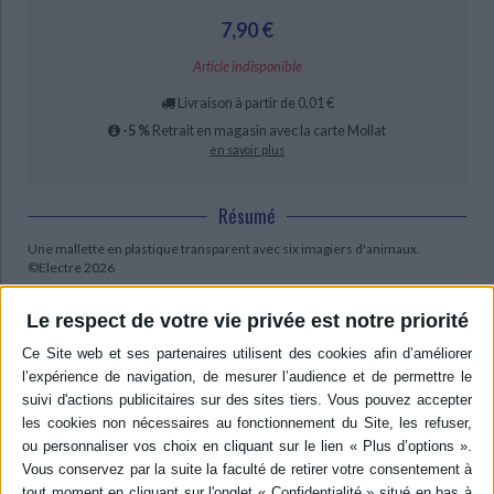
Ecologie - Environnement
Danse
Religions - Spiritualités
7,90 €
Bibliothèque de la Pléiade
Critique et histoire littéraire
Histoire de France
Biographies historiques
Classiques scolaires
Littérature ancienne et médiévale
Article indisponible
Histoire - Généralités
Histoire des pays
Livraison à partir de 0,01 €
Littérature de voyage
Audio - Livres lus
Histoire ancienne
Géographie
-5 %
Retrait en magasin avec la carte Mollat
Littérature en version originale
Humour
en savoir plus
Culture scientifique
Résumé
Une mallette en plastique transparent avec six imagiers d'animaux.
©Electre 2026
Quatrième de couverture
Le respect de votre vie privée est notre priorité
Les Animaux
Ces 6 livres forment une merveilleuse bibliothèque pour tous les enfants.
Avec une foule d'informations, ces livres inciteront nos enfants à explorer
davantage le monde qui les entoure.
Fiche Technique
Paru le :
24/09/2009