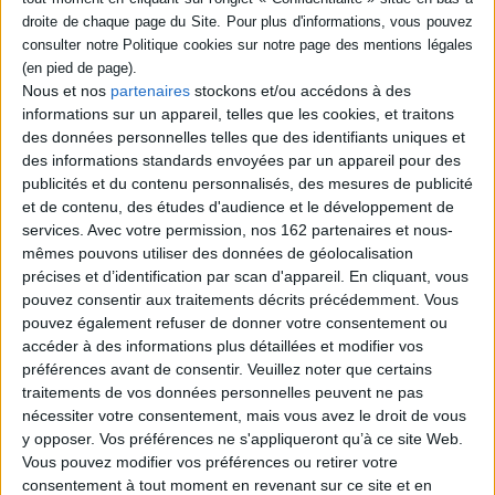
Thématique :
Albums de 3 à 6 ans
Auteur(s) :
Non précisé.
Éditeur(s) :
Boréal
Nous et nos
partenaires
stockons et/ou accédons à des
Collection(s) :
Non précisé.
informations sur un appareil, telles que les cookies, et traitons
Série(s) :
Non précisé.
des données personnelles telles que des identifiants uniques et
des informations standards envoyées par un appareil pour des
ISBN :
978-2-35914-011-8
publicités et du contenu personnalisés, des mesures de publicité
et de contenu, des études d'audience et le développement de
EAN13 :
9782359140118
services.
Avec votre permission, nos 162 partenaires et nous-
Reliure :
Pochette
mêmes pouvons utiliser des données de géolocalisation
Hauteur: 19.0 cm / Largeur 29.0 cm
précises et d’identification par scan d'appareil. En cliquant, vous
pouvez consentir aux traitements décrits précédemment. Vous
pouvez également refuser de donner votre consentement ou
Épaisseur: 2.0 cm
accéder à des informations plus détaillées et modifier vos
Poids: 637 g
préférences avant de consentir.
Veuillez noter que certains
traitements de vos données personnelles peuvent ne pas
nécessiter votre consentement, mais vous avez le droit de vous
Découvrez nos Newsletters Mollat !
y opposer. Vos préférences ne s'appliqueront qu’à ce site Web.
Vous pouvez modifier vos préférences ou retirer votre
JE M'INSCRIS
consentement à tout moment en revenant sur ce site et en