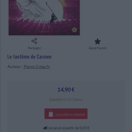
Ecologie - Environnement
Danse
Religions - Spiritualités
Bibliothèque de la Pléiade
Critique et histoire littéraire
Histoire de France
Biographies historiques
Classiques scolaires
Littérature ancienne et médiévale
Histoire - Généralités
Histoire des pays
Littérature de voyage
Audio - Livres lus
Histoire ancienne
Géographie
Littérature en version originale
Humour
CHARGEMENT...
Culture scientifique
Partager
Ajout Favori
Le fantôme de Carmen
Auteur :
Pierre Créac'h
14,90 €
Expédié en 5 à 7 jours.
AJOUTER AU PANIER
Livraison à partir de 0,01 €