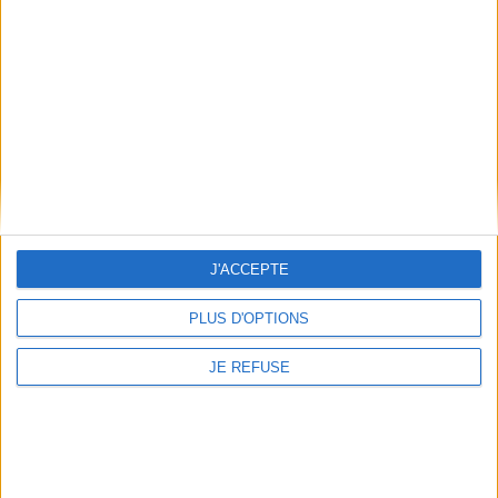
Épaisseur: 1.7 cm
Poids: 1004 g
Découvrez nos Newsletters Mollat !
JE M'INSCRIS
Informations pratiques
J'ACCEPTE
Conditions d'utilisation du site
PLUS D'OPTIONS
Qui sommes-nous
Mentions Légales
JE REFUSE
Frais de port & Livraison
Conditions Générales de Vente
À votre service
Offres d'emploi