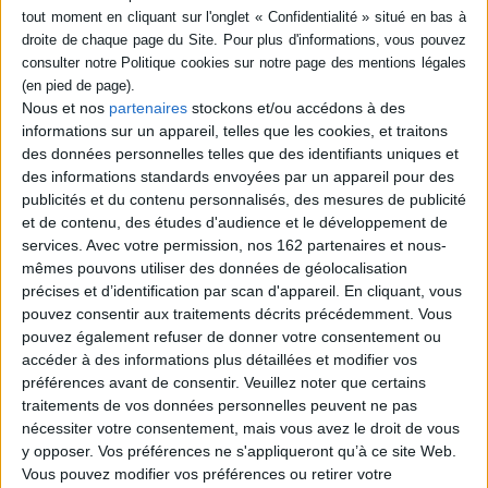
SÉRIE
DISPONIBILITÉ
Berdiaev : un philosophe
Nous et nos
partenaires
stockons et/ou accédons à des
russe en France
informations sur un appareil, telles que les cookies, et traitons
disponible (1)
Auteur :
Olivier Clément
des données personnelles telles que des identifiants uniques et
Éditeur(s) :
Desclée De
des informations standards envoyées par un appareil pour des
Brouwer
publicités et du contenu personnalisés, des mesures de publicité
16,10 €
et de contenu, des études d'audience et le développement de
services.
Avec votre permission, nos 162 partenaires et nous-
mêmes pouvons utiliser des données de géolocalisation
précises et d’identification par scan d'appareil. En cliquant, vous
pouvez consentir aux traitements décrits précédemment. Vous
CHARGEMENT...
pouvez également refuser de donner votre consentement ou
accéder à des informations plus détaillées et modifier vos
préférences avant de consentir.
Veuillez noter que certains
traitements de vos données personnelles peuvent ne pas
1
nécessiter votre consentement, mais vous avez le droit de vous
y opposer. Vos préférences ne s'appliqueront qu’à ce site Web.
Vous pouvez modifier vos préférences ou retirer votre
Découvrez nos Newsletters Mollat !