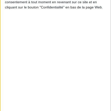
consentement à tout moment en revenant sur ce site et en
cliquant sur le bouton "Confidentialité" en bas de la page Web.
JE M'INSCRIS
Informations pratiques
Conditions d'utilisation du site
Qui sommes-nous
Mentions Légales
Frais de port & Livraison
Conditions Générales de Vente
À votre service
Offres d'emploi
Offres Partenaires
À découvrir
FeniXX
EDRLab