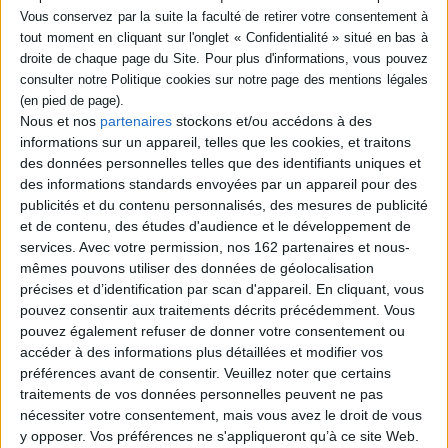
SÉRIE
Le mal (1)
Le mal. Vol. 1
Auteur :
Eugen Drewermann
DISPONIBILITÉ
Nous et nos
partenaires
stockons et/ou accédons à des
Éditeur(s) :
Desclée De
informations sur un appareil, telles que les cookies, et traitons
Brouwer
epuise (1)
des données personnelles telles que des identifiants uniques et
C'est à travers un travail
des informations standards envoyées par un appareil pour des
exégétique qu'Eugen
publicités et du contenu personnalisés, des mesures de publicité
Drewermann s'attelle à
et de contenu, des études d'audience et le développement de
cette problématique, en
utilisant tout à la fois les
services.
Avec votre permission, nos 162 partenaires et nous-
ressources de la méthode
mêmes pouvons utiliser des données de géolocalisation
historico-critique, de la
précises et d’identification par scan d'appareil. En cliquant, vous
psychanalyse, du
pouvez consentir aux traitements décrits précédemment. Vous
structuralisme et de
pouvez également refuser de donner votre consentement ou
l'histoire des religions. Se
référant à la Genèse, avec...
accéder à des informations plus détaillées et modifier vos
40,20 €
préférences avant de consentir.
Veuillez noter que certains
Indisponible
traitements de vos données personnelles peuvent ne pas
nécessiter votre consentement, mais vous avez le droit de vous
y opposer. Vos préférences ne s'appliqueront qu’à ce site Web.