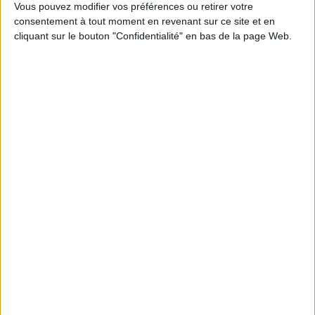
1
Vous pouvez modifier vos préférences ou retirer votre
consentement à tout moment en revenant sur ce site et en
cliquant sur le bouton "Confidentialité" en bas de la page Web.
Découvrez nos Newsletters Mollat !
JE M'INSCRIS
Informations pratiques
Conditions d'utilisation du site
Qui sommes-nous
Mentions Légales
Frais de port & Livraison
Conditions Générales de Vente
À votre service
Offres d'emploi
Offres Partenaires