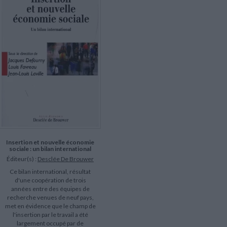
LITTÉRATURE DE VOYAGE
Dictionnaires Français
Histoire moderne
Relations et politiques
internationales
Dictionnaires Bilingues
Récits des voyageurs et des
Histoire contemporaine
explorateurs
Sécurité nationale - Défense
Langues universitaires -
BIOGRAPHIES HISTORIQUES
Dictionnaires et méthodes
ECOLOGIE - ENVIRONNEMENT
Biographies historiques
Méthodes Langues Grand public
Ecologie
Français langues étrangères
HISTOIRE - GÉNÉRALITÉS
Historiographie
Etudes historiques
Généalogie - Héraldique
Franc-maçonnerie
Insertion et nouvelle économie
sociale : un bilan international
Éditeur(s) :
Desclée De Brouwer
Ce bilan international, résultat
d'une coopération de trois
années entre des équipes de
recherche venues de neuf pays,
met en évidence que le champ de
l'insertion par le travail a été
largement occupé par de