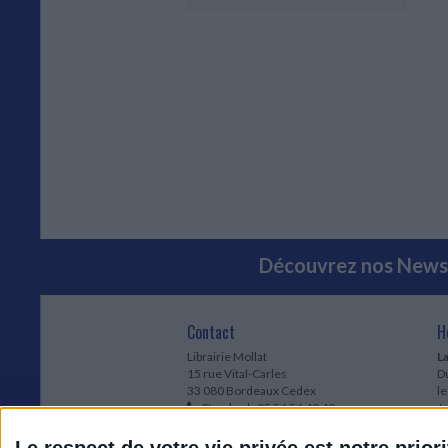
Découvrez nos Newsl
Contact
H
Librairie Mollat
La
15 rue Vital-Carles
Du
33 080 Bordeaux Cedex
l
Standard :
05 56 56 40 40
Jo
Service client mollat.com :
05 56 56 40
1e
83
* 