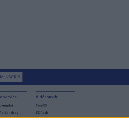
 M'INSCRIS
e service
À découvrir
d'emploi
FeniXX
Partenaires
EDRLab
RetroNews
BnF : portail des métiers