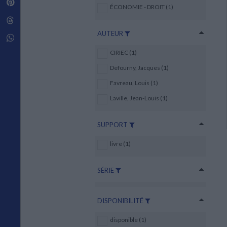
Pinterest
Techniques de construction
ÉCONOMIE - DROIT (1)
SCIENCE FICTION ET FANTASY
Vie familiale
Disciplines paramédicales
Matériaux de l’architecture
Littérature SF et Fantasy
Threads
Ouvrages Généraux
Urbanisme
SOCIOLOGIE
AUTEUR
Sociologie générale
Whatsapp
Travail social
CIRIEC (1)
Santé et société
Defourny, Jacques (1)
ETHNOLOGIE
Favreau, Louis (1)
Anthropologie
Ethnologie par pays
Laville, Jean-Louis (1)
SUPPORT
livre (1)
SÉRIE
DISPONIBILITÉ
disponible (1)