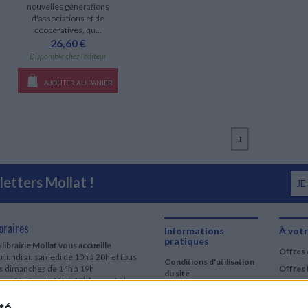
nouvelles générations
d'associations et de
coopératives, qu...
26,60 €
Disponible chez l'éditeur
AJOUTER AU PANIER
1
etters Mollat !
JE
oraires
Informations
À votr
pratiques
 librairie Mollat vous accueille
Offres 
 lundi au samedi de 10h à 20h et tous
Conditions d'utilisation
es dimanches de 14h à 19h
Offres 
du site
urs fériés : de 11h à 19h* excepté le
Qui sommes-nous
r mai, le 25 décembre et le 1er janvier
Si le jour férié est un dimanche, de 14h
Mentions Légales