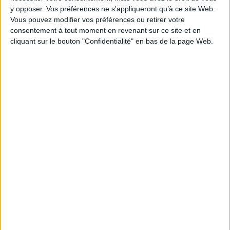
y opposer. Vos préférences ne s'appliqueront qu’à ce site Web.
AJOUTER AU PANIER
Vous pouvez modifier vos préférences ou retirer votre
consentement à tout moment en revenant sur ce site et en
cliquant sur le bouton "Confidentialité" en bas de la page Web.
1
Découvrez nos Newsletters Mollat !
JE M'INSCRIS
Informations pratiques
Conditions d'utilisation du site
Qui sommes-nous
Mentions Légales
Frais de port & Livraison
Conditions Générales de Vente