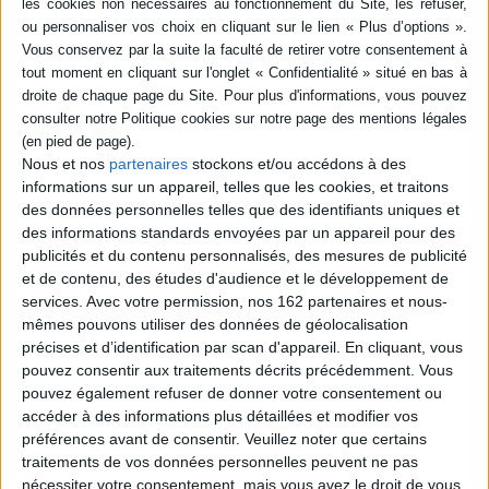
SÉRIE
DISPONIBILITÉ
disponible (1)
Nous et nos
partenaires
stockons et/ou accédons à des
Viens
informations sur un appareil, telles que les cookies, et traitons
Auteur :
Florence Mauro
des données personnelles telles que des identifiants uniques et
Éditeur(s) :
Desclée De
des informations standards envoyées par un appareil pour des
Brouwer
publicités et du contenu personnalisés, des mesures de publicité
Hymne à la naissance, ce
et de contenu, des études d'audience et le développement de
récit donne la parole à des
services.
Avec votre permission, nos 162 partenaires et nous-
personnages qui, tour à tour,
mêmes pouvons utiliser des données de géolocalisation
frères, soeurs, amants,
précises et d’identification par scan d'appareil. En cliquant, vous
parents, accoucheurs ou
grands-parents, donnent
pouvez consentir aux traitements décrits précédemment. Vous
corps, donnent sens à cet
pouvez également refuser de donner votre consentement ou
événement unique.
accéder à des informations plus détaillées et modifier vos
©Electre 2026
préférences avant de consentir.
Veuillez noter que certains
11,20 €
traitements de vos données personnelles peuvent ne pas
Disponible chez l'éditeur
nécessiter votre consentement, mais vous avez le droit de vous