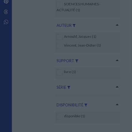
Pinterest
Techniques de construction
SCIENCES HUMAINES -
SCIENCE FICTION ET FANTASY
Vie familiale
Disciplines paramédicales
Matériaux de l’architecture
ACTUALITÉ (1)
Littérature SF et Fantasy
Threads
Ouvrages Généraux
Urbanisme
SOCIOLOGIE
Sociologie générale
Whatsapp
AUTEUR
Travail social
Santé et société
Arnould, Jacques (1)
ETHNOLOGIE
Vincent, Jean-Didier (1)
Anthropologie
Ethnologie par pays
SUPPORT
livre (1)
SÉRIE
DISPONIBILITÉ
disponible (1)