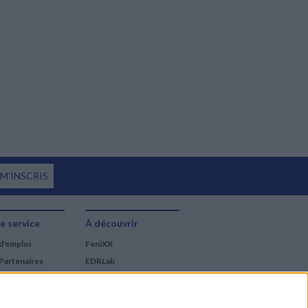
 M'INSCRIS
e service
À découvrir
d'emploi
FeniXX
Partenaires
EDRLab
RetroNews
BnF : portail des métiers
du livre