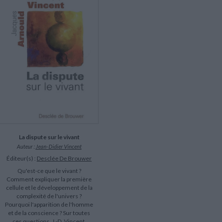
LITTÉRATURE DE VOYAGE
Dictionnaires Français
Histoire moderne
Relations et politiques
internationales
Dictionnaires Bilingues
Récits des voyageurs et des
Histoire contemporaine
explorateurs
Sécurité nationale - Défense
Langues universitaires -
BIOGRAPHIES HISTORIQUES
Dictionnaires et méthodes
ECOLOGIE - ENVIRONNEMENT
Biographies historiques
Méthodes Langues Grand public
Ecologie
Français langues étrangères
HISTOIRE - GÉNÉRALITÉS
Historiographie
Etudes historiques
Généalogie - Héraldique
Franc-maçonnerie
La dispute sur le vivant
Auteur :
Jean-Didier Vincent
Éditeur(s) :
Desclée De Brouwer
Qu'est-ce que le vivant ?
Comment expliquer la première
cellule et le développement de la
complexité de l'univers ?
Pourquoi l'apparition de l'homme
et de la conscience ? Sur toutes
ces questions, J.-D. Vincent,