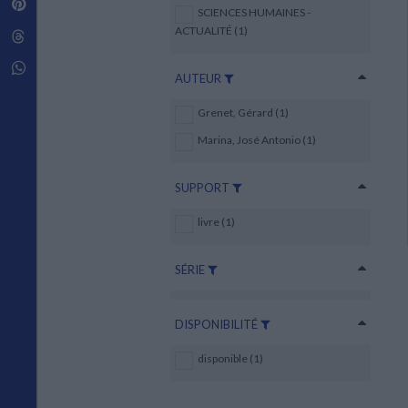
Pinterest
Techniques de construction
SCIENCES HUMAINES -
SCIENCE FICTION ET FANTASY
Vie familiale
Disciplines paramédicales
Matériaux de l’architecture
ACTUALITÉ (1)
Littérature SF et Fantasy
Threads
Ouvrages Généraux
Urbanisme
SOCIOLOGIE
Sociologie générale
Whatsapp
AUTEUR
Travail social
Santé et société
Grenet, Gérard (1)
ETHNOLOGIE
Marina, José Antonio (1)
Anthropologie
Ethnologie par pays
SUPPORT
livre (1)
SÉRIE
DISPONIBILITÉ
disponible (1)