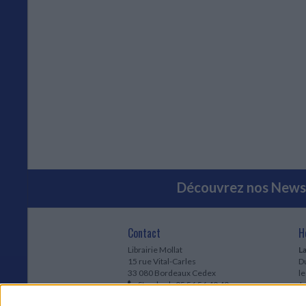
Découvrez nos Newsl
Contact
H
Librairie Mollat
La
15 rue Vital-Carles
Du
33 080 Bordeaux Cedex
l
Standard :
05 56 56 40 40
Jo
Service client mollat.com :
05 56 56 40
1e