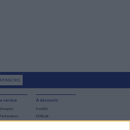
 M'INSCRIS
e service
À découvrir
d'emploi
FeniXX
Partenaires
EDRLab
RetroNews