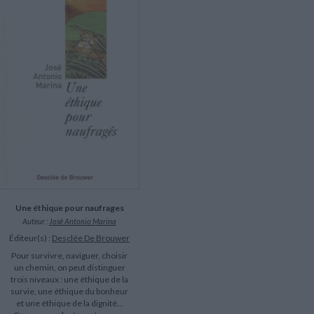
LITTÉRATURE DE VOYAGE
Dictionnaires Français
Histoire moderne
Relations et politiques
internationales
Dictionnaires Bilingues
Récits des voyageurs et des
Histoire contemporaine
explorateurs
Sécurité nationale - Défense
Langues universitaires -
BIOGRAPHIES HISTORIQUES
Dictionnaires et méthodes
ECOLOGIE - ENVIRONNEMENT
Biographies historiques
Méthodes Langues Grand public
Ecologie
Français langues étrangères
HISTOIRE - GÉNÉRALITÉS
Historiographie
Etudes historiques
Généalogie - Héraldique
Franc-maçonnerie
Une éthique pour naufrages
Auteur :
José Antonio Marina
Éditeur(s) :
Desclée De Brouwer
Pour survivre, naviguer, choisir
un chemin, on peut distinguer
trois niveaux : une éthique de la
survie, une éthique du bonheur
et une éthique de la dignité...