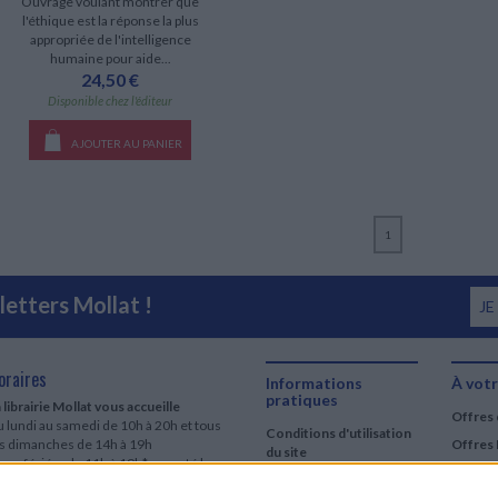
Ouvrage voulant montrer que
l'éthique est la réponse la plus
appropriée de l'intelligence
humaine pour aide...
24,50 €
Disponible chez l'éditeur
AJOUTER AU PANIER
1
etters Mollat !
JE
oraires
Informations
À votr
pratiques
 librairie Mollat vous accueille
Offres 
 lundi au samedi de 10h à 20h et tous
Conditions d'utilisation
es dimanches de 14h à 19h
Offres 
du site
urs fériés : de 11h à 19h* excepté le
Qui sommes-nous
r mai, le 25 décembre et le 1er janvier