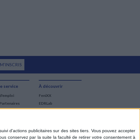
 M'INSCRIS
e service
À découvrir
d'emploi
FeniXX
Partenaires
EDRLab
RetroNews
BnF : portail des métiers
du livre
Cercle de la librairie
Les chèques cadeaux