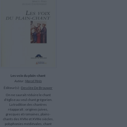
LITTÉRATURE DE VOYAGE
Dictionnaires Français
Histoire moderne
Relations et politiques
internationales
Dictionnaires Bilingues
Récits des voyageurs et des
Histoire contemporaine
explorateurs
Sécurité nationale - Défense
Langues universitaires -
BIOGRAPHIES HISTORIQUES
Dictionnaires et méthodes
ECOLOGIE - ENVIRONNEMENT
Biographies historiques
Méthodes Langues Grand public
Ecologie
Français langues étrangères
HISTOIRE - GÉNÉRALITÉS
Historiographie
Etudes historiques
Généalogie - Héraldique
Franc-maçonnerie
Les voix du plain-chant
Auteur :
Marcel Pérès
Éditeur(s) :
Desclée De Brouwer
On ne saurait réduire le chant
d'église au seul chant grégorien.
La tradition des chantres
réapparaît : origines juives,
grecques et romaines, plains-
chants des XVIIe et XVIIIe siècles,
polyphonies médiévales, chant