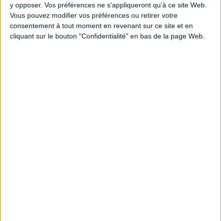
y opposer. Vos préférences ne s'appliqueront qu’à ce site Web.
Vous pouvez modifier vos préférences ou retirer votre
consentement à tout moment en revenant sur ce site et en
cliquant sur le bouton "Confidentialité" en bas de la page Web.
1
Découvrez nos Newsletters Mollat !
JE M'INSCRIS
Informations pratiques
Conditions d'utilisation du site
Qui sommes-nous
Mentions Légales
Frais de port & Livraison
Conditions Générales de Vente
À votre service