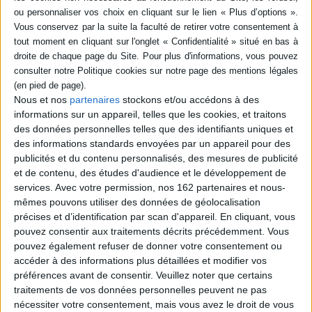
SÉRIE
DISPONIBILITÉ
La démocratie : un enjeu
pour les associations
disponible (1)
d'action sociale
Nous et nos
partenaires
stockons et/ou accédons à des
Éditeur(s) :
Desclée De
informations sur un appareil, telles que les cookies, et traitons
Brouwer
des données personnelles telles que des identifiants uniques et
Réflexion sur les
des informations standards envoyées par un appareil pour des
associations, leurs missions
publicités et du contenu personnalisés, des mesures de publicité
et prestations ainsi que leur
dimension politique. Partant
et de contenu, des études d'audience et le développement de
de l'hypothèse d'une crise
services.
Avec votre permission, nos 162 partenaires et nous-
de la régulation
mêmes pouvons utiliser des données de géolocalisation
sociopolitique de ces
précises et d’identification par scan d'appareil. En cliquant, vous
organisations traversées par
une pluralité de logiques
pouvez consentir aux traitements décrits précédemment. Vous
d'action et de légitimités,
pouvez également refuser de donner votre consentement ou
l'auteur app...
accéder à des informations plus détaillées et modifier vos
27,40 €
préférences avant de consentir.
Veuillez noter que certains
Disponible chez l'éditeur
traitements de vos données personnelles peuvent ne pas
nécessiter votre consentement, mais vous avez le droit de vous
AJOUTER AU PANIER