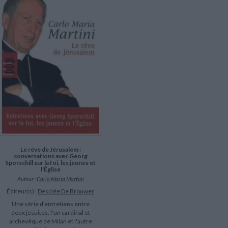
LITTÉRATURE DE VOYAGE
Dictionnaires Français
Histoire moderne
Relations et politiques
internationales
Dictionnaires Bilingues
Récits des voyageurs et des
Histoire contemporaine
explorateurs
Sécurité nationale - Défense
Langues universitaires -
BIOGRAPHIES HISTORIQUES
Dictionnaires et méthodes
ECOLOGIE - ENVIRONNEMENT
Biographies historiques
Méthodes Langues Grand public
Ecologie
Français langues étrangères
HISTOIRE - GÉNÉRALITÉS
Historiographie
Etudes historiques
Généalogie - Héraldique
Franc-maçonnerie
Le rêve de Jérusalem :
conversations avec Georg
Sporschill sur la foi, les jeunes et
l'Église
Auteur :
Carlo Maria Martini
Éditeur(s) :
Desclée De Brouwer
Une série d'entretiens entre
deux jésuites, l'un cardinal et
archevêque de Milan et l'autre