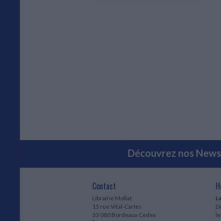
Découvrez nos Newsl
Contact
H
Librairie Mollat
La
15 rue Vital-Carles
Du
33 080 Bordeaux Cedex
l