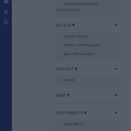
Pinterest
Techniques de construction
SCIENCES HUMAINES -
SCIENCE FICTION ET FANTASY
Vie familiale
Disciplines paramédicales
Matériaux de l’architecture
ACTUALITÉ (1)
Littérature SF et Fantasy
Threads
Ouvrages Généraux
Urbanisme
SOCIOLOGIE
Sociologie générale
Whatsapp
AUTEUR
Travail social
Santé et société
Kessler, Paul (1)
ETHNOLOGIE
Martini, Carlo Maria (1)
Anthropologie
Sporschill, Georg (1)
Ethnologie par pays
SUPPORT
livre (1)
SÉRIE
DISPONIBILITÉ
disponible (1)