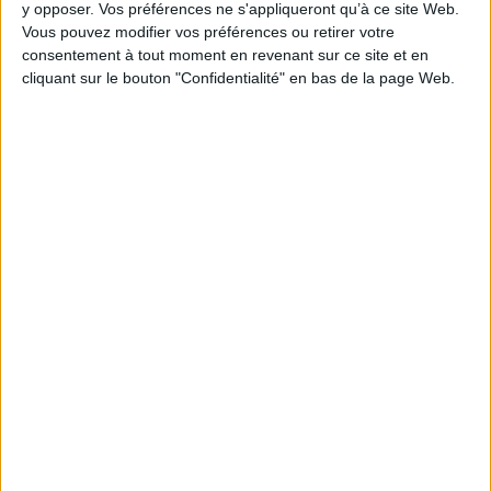
y opposer. Vos préférences ne s'appliqueront qu’à ce site Web.
Vous pouvez modifier vos préférences ou retirer votre
consentement à tout moment en revenant sur ce site et en
cliquant sur le bouton "Confidentialité" en bas de la page Web.
1
Découvrez nos Newsletters Mollat !
JE M'INSCRIS
Informations pratiques
Conditions d'utilisation du site
Qui sommes-nous
Mentions Légales
Frais de port & Livraison
Conditions Générales de Vente
À votre service