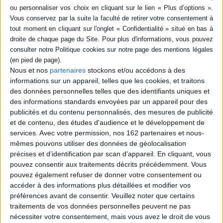
SÉRIE
DISPONIBILITÉ
Les enfants de Luther, Marx
et Mahomet : religion et
politique en Allemagne
disponible (1)
Nous et nos
partenaires
stockons et/ou accédons à des
Auteur :
Sylvie Toscer-Angot
informations sur un appareil, telles que les cookies, et traitons
Éditeur(s) :
Desclée De
Brouwer
des données personnelles telles que des identifiants uniques et
des informations standards envoyées par un appareil pour des
Dans cet essai, l'auteure
tente de déterminer dans
publicités et du contenu personnalisés, des mesures de publicité
quel sens évolue les
et de contenu, des études d'audience et le développement de
relations entre les Eglises et
services.
Avec votre permission, nos 162 partenaires et nous-
l'Etat en Allemagne et
mêmes pouvons utiliser des données de géolocalisation
montre en quoi il est difficile
de prévoir cette évolution en
précises et d’identification par scan d'appareil. En cliquant, vous
raison de la diversité des
pouvez consentir aux traitements décrits précédemment. Vous
situations et des législations
pouvez également refuser de donner votre consentement ou
à l'échelle fédérale....
accéder à des informations plus détaillées et modifier vos
17,30 €
préférences avant de consentir.
Veuillez noter que certains
Disponible chez l'éditeur
traitements de vos données personnelles peuvent ne pas
nécessiter votre consentement, mais vous avez le droit de vous
AJOUTER AU PANIER