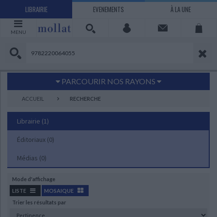
LIBRAIRIE
EVENEMENTS
À LA UNE
MENU
PARCOURIR NOS RAYONS
Littérature
Sciences humaines - Histoire
ACCUEIL
RECHERCHE
Arts
Jeunesse
Librairie
(1)
BD Manga
Loisirs - Bien-être
Éditoriaux
Economie - Droit
(0)
Sciences - Savoirs
EBOOKS
LIVRES LUS
Médias
(0)
UNIVERS SCIENCES HUMAINES - HISTOIRE
UNIVERS SCIENCES - SAVOIRS
UNIVERS LOISIRS - BIEN-ÊTRE
UNIVERS ECONOMIE - DROIT
UNIVERS LITTÉRATURE
UNIVERS BD MANGA
UNIVERS JEUNESSE
UNIVERS ARTS
Mode d'affichage
Bandes dessinées - Comics - Mangas
Littérature française et francophone
Mes histoires
Informatique
Philosophie
Beaux-arts
Tourisme
Economie
Psychanalyse - Psychologie
Administration d'entreprise
Sciences - Techniques
Littérature étrangère
Documentaires
Architecture
Sports
LISTE
MOSAIQUE
Trier les résultats par
Littérature romanesque, historique,
Maison - Design - Arts décoratifs
Art de vivre
Sociologie
Pour jouer
Médecine
Droit
Romans policiers
Photographie
Ethnologie
Scolaire
Loisirs
terroir
CHARGEMENT...