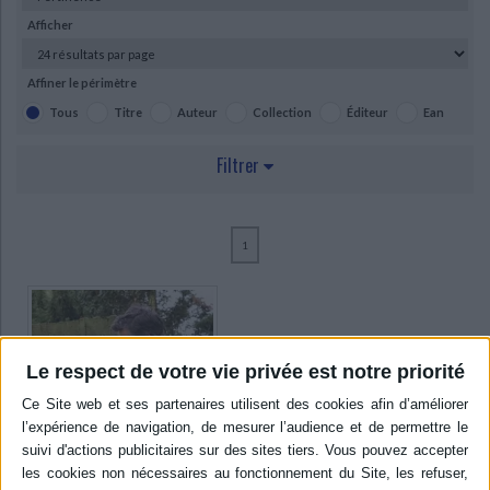
Dictionnaires - Langues
Education et société
Jardins - Nature
Mode
Questions de société
Arts graphiques
Bien-être
Santé
Science fiction et Fantasy
Adolescent - jeunes adultes
Afficher
Actualite politique
Cinéma
Actualité internationale
Musique
Poésie
Théâtre
Affiner le périmètre
Ecologie - Environnement
Danse
Religions - Spiritualités
Bibliothèque de la Pléiade
Critique et histoire littéraire
Tous
Titre
Auteur
Collection
Éditeur
Ean
Histoire de France
Biographies historiques
Classiques scolaires
Littérature ancienne et médiévale
Filtrer
Histoire - Généralités
Histoire des pays
Littérature de voyage
Audio - Livres lus
Histoire ancienne
Géographie
Littérature en version originale
Humour
RAYON
Culture scientifique
1
SCIENCES HUMAINES - ACTUALITÉ (1)
AUTEUR
Chauvin, Charles (1)
Le respect de votre vie privée est notre priorité
Fijen, Leo (1)
Grün, Anselm (1)
Lelouvier, Yves-Noël (1)