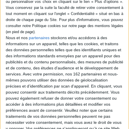
SUPPORT
livre (1)
L'année où mon père est
mort : lettres sur l'amour, le
SÉRIE
deuil et la séparation
Nous et nos
partenaires
stockons et/ou accédons à des
Auteur :
Anselm Grün
informations sur un appareil, telles que les cookies, et traitons
Éditeur(s) :
Desclée De
des données personnelles telles que des identifiants uniques et
DISPONIBILITÉ
Brouwer
des informations standards envoyées par un appareil pour des
Soixante-dix lettres d'une
epuise (1)
publicités et du contenu personnalisés, des mesures de publicité
correspondance entre Leo
et de contenu, des études d'audience et le développement de
Fijen et le bénédictin de
services.
Avec votre permission, nos 162 partenaires et nous-
l'abbaye de
mêmes pouvons utiliser des données de géolocalisation
Münsterschwarzach qui
abordent les questions clés
précises et d’identification par scan d'appareil. En cliquant, vous
de l'existence : la mort, le
pouvez consentir aux traitements décrits précédemment. Vous
deuil, la solitude, le souvenir,
pouvez également refuser de donner votre consentement ou
les liens familiaux et la force
accéder à des informations plus détaillées et modifier vos
de la foi. Cet échange
l'aidera à...
préférences avant de consentir.
Veuillez noter que certains
18,00 €
traitements de vos données personnelles peuvent ne pas
Indisponible
nécessiter votre consentement, mais vous avez le droit de vous
y opposer. Vos préférences ne s'appliqueront qu’à ce site Web.