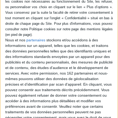
Kreger Silverman, Linda (1)
Nelson, Carol (1)
SUPPORT
Le don de dyslexie : et si
ceux qui n'arrivent par à lire
étaient en fait très
livre (1)
intelligents
Nous et nos
partenaires
stockons et/ou accédons à des
Auteur :
Ronald D. Davis
informations sur un appareil, telles que les cookies, et traitons
SÉRIE
Éditeur(s) :
Desclée De
des données personnelles telles que des identifiants uniques et
Brouwer
La Méridienne
des informations standards envoyées par un appareil pour des
DISPONIBILITÉ
publicités et du contenu personnalisés, des mesures de publicité
Ronald D. Davis, ancien
dyslexique, a découvert que
et de contenu, des études d'audience et le développement de
l'on pouvait inverser le
disponible (1)
services.
Avec votre permission, nos 162 partenaires et nous-
processus, prendre le
mêmes pouvons utiliser des données de géolocalisation
contre-pied de cet handicap
précises et d’identification par scan d'appareil. En cliquant, vous
pour le transformer en
moteur de réussite.
pouvez consentir aux traitements décrits précédemment. Vous
©Electre 2026
pouvez également refuser de donner votre consentement ou
24,40 €
accéder à des informations plus détaillées et modifier vos
préférences avant de consentir.
Veuillez noter que certains
traitements de vos données personnelles peuvent ne pas
nécessiter votre consentement, mais vous avez le droit de vous