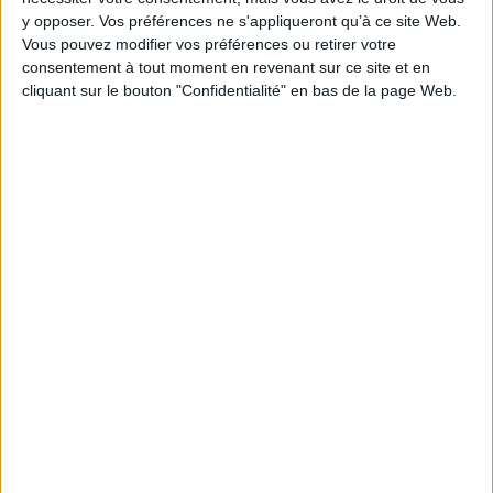
y opposer. Vos préférences ne s'appliqueront qu’à ce site Web.
CHARGEMENT...
Vous pouvez modifier vos préférences ou retirer votre
consentement à tout moment en revenant sur ce site et en
cliquant sur le bouton "Confidentialité" en bas de la page Web.
1
Découvrez nos Newsletters Mollat !
JE M'INSCRIS
Informations pratiques
Conditions d'utilisation du site
Qui sommes-nous
Mentions Légales
Frais de port & Livraison
Conditions Générales de Vente